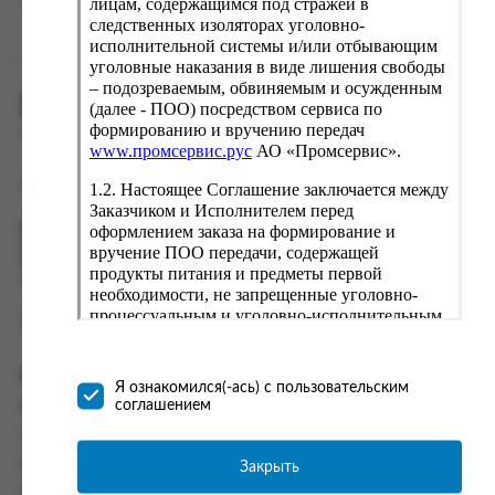
лицам, содержащимся под стражей в
следственных изоляторах уголовно-
исполнительной системы и/или отбывающим
уголовные наказания в виде лишения свободы
– подозреваемым, обвиняемым и осужденным
ПРОМСЕРВИС.РУС
(далее - ПОО) посредством сервиса по
формированию и вручению передач
сервис удалённого формирования заказов
www.промсервис.рус
АО «Промсервис».
support@fguppromservis.ru
1.2. Настоящее Соглашение заключается между
Заказчиком и Исполнителем перед
оформлением заказа на формирование и
Время работы поддержки:
Пн - Чт, 8.00 - 17.00
вручение ПОО передачи, содержащей
Пт - 8.00 - 16.00
продукты питания и предметы первой
по местному времени выбранного ФКУ
необходимости, не запрещенные уголовно-
процессуальным и уголовно-исполнительным
законодательством (далее - передача).
Формирование и вручение передач
Информация
осуществляется Исполнителем
Я ознакомился(-ась) с пользовательским
непосредственно на территории следственного
соглашением
Информация о доставке и оплате
изолятора или исправительного учреждения
Часто задаваемые вопросы
ФСИН России. Соглашение может быть
заключено только в случае согласия Заказчика
Закрыть
Контакты
со всеми условиями, оговоренными