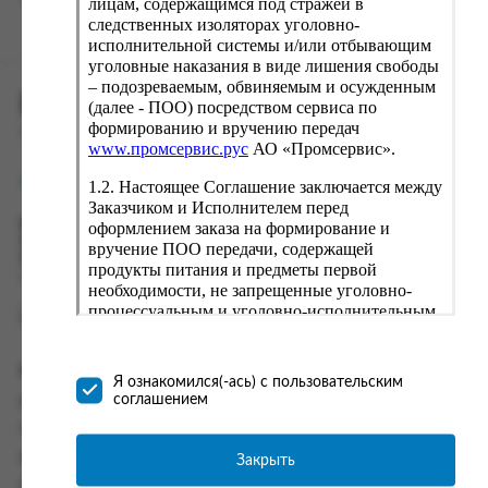
лицам, содержащимся под стражей в
следственных изоляторах уголовно-
исполнительной системы и/или отбывающим
уголовные наказания в виде лишения свободы
– подозреваемым, обвиняемым и осужденным
ПРОМСЕРВИС.РУС
(далее - ПОО) посредством сервиса по
формированию и вручению передач
сервис удалённого формирования заказов
www.промсервис.рус
АО «Промсервис».
support@fguppromservis.ru
1.2. Настоящее Соглашение заключается между
Заказчиком и Исполнителем перед
оформлением заказа на формирование и
Время работы поддержки:
Пн - Чт, 8.00 - 17.00
вручение ПОО передачи, содержащей
Пт - 8.00 - 16.00
продукты питания и предметы первой
по местному времени выбранного ФКУ
необходимости, не запрещенные уголовно-
процессуальным и уголовно-исполнительным
законодательством (далее - передача).
Формирование и вручение передач
Информация
осуществляется Исполнителем
Я ознакомился(-ась) с пользовательским
непосредственно на территории следственного
соглашением
Информация о доставке и оплате
изолятора или исправительного учреждения
Часто задаваемые вопросы
ФСИН России. Соглашение может быть
заключено только в случае согласия Заказчика
Закрыть
Контакты
со всеми условиями, оговоренными