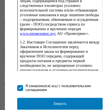
лицам, содержащимся под стражей в
следственных изоляторах уголовно-
исполнительной системы и/или отбывающим
уголовные наказания в виде лишения свободы
– подозреваемым, обвиняемым и осужденным
ПРОМСЕРВИС.РУС
(далее - ПОО) посредством сервиса по
формированию и вручению передач
сервис удалённого формирования заказов
www.промсервис.рус
АО «Промсервис».
support@fguppromservis.ru
1.2. Настоящее Соглашение заключается между
Заказчиком и Исполнителем перед
оформлением заказа на формирование и
Время работы поддержки:
Пн - Чт, 8.00 - 17.00
вручение ПОО передачи, содержащей
Пт - 8.00 - 16.00
продукты питания и предметы первой
по местному времени выбранного ФКУ
необходимости, не запрещенные уголовно-
процессуальным и уголовно-исполнительным
законодательством (далее - передача).
Формирование и вручение передач
Информация
осуществляется Исполнителем
Я ознакомился(-ась) с пользовательским
непосредственно на территории следственного
соглашением
Информация о доставке и оплате
изолятора или исправительного учреждения
Часто задаваемые вопросы
ФСИН России. Соглашение может быть
заключено только в случае согласия Заказчика
Закрыть
Контакты
со всеми условиями, оговоренными