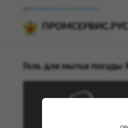
ФКУ Исправительная колония №1 (Копейск)
ПРОМСЕРВИС.РУ
сервис удалённого формирования заказов
Гель для мытья посуд
Обр