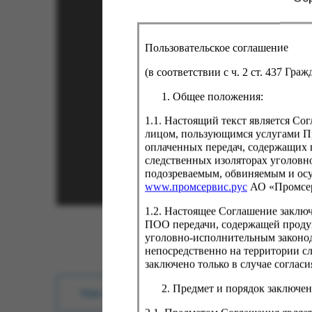
Пользовательское соглашение
(в соответствии с ч. 2 ст. 437 Гра
Общее положения:
1.1. Настоящий текст является С
лицом, пользующимся услугами Пр
оплаченных передач, содержащих 
следственных изоляторах уголовн
подозреваемым, обвиняемым и ос
www.промсервис.рус
АО «Промсе
1.2. Настоящее Соглашение заклю
ПОО передачи, содержащей проду
уголовно-исполнительным законод
непосредственно на территории с
заключено только в случае согла
Предмет и порядок заключен
Как купить?
Оплата