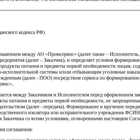
Страна
жданского кодекса РФ)
оглашением между АО «Промсервис» (далее также – Исполнитель
едприятия (далее – Заказчик), и определяет условия формирова
продукты питания и предметы первой необходимости лицам, со
о-исполнительной системы и/или отбывающим уголовные наказа
ужденным (далее - ПОО) посредством сервиса по формированию
рвис».
чается между Заказчиком и Исполнителем перед оформлением за
кты питания и предметы первой необходимости, не запрещенны
ательством (далее - передача). Формирование и вручение перед
ледственного изолятора или исправительного учреждения ФСИ
сия Заказчика со всеми условиями, оговоренными настоящим Сог
ия соглашения: