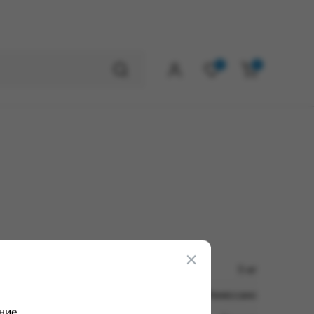
0
0
5 кг
Ренессанс
ние.