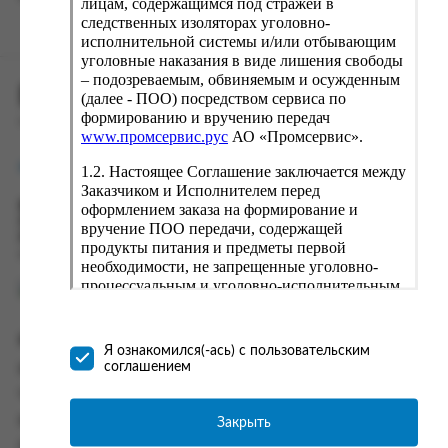
лицам, содержащимся под стражей в
следственных изоляторах уголовно-
исполнительной системы и/или отбывающим
уголовные наказания в виде лишения свободы
– подозреваемым, обвиняемым и осужденным
ПРОМСЕРВИС.РУС
(далее - ПОО) посредством сервиса по
формированию и вручению передач
сервис удалённого формирования заказов
www.промсервис.рус
АО «Промсервис».
support@fguppromservis.ru
1.2. Настоящее Соглашение заключается между
Заказчиком и Исполнителем перед
оформлением заказа на формирование и
Время работы поддержки:
Пн - Чт, 8.00 - 17.00
вручение ПОО передачи, содержащей
Пт - 8.00 - 16.00
продукты питания и предметы первой
по местному времени выбранного ФКУ
необходимости, не запрещенные уголовно-
процессуальным и уголовно-исполнительным
законодательством (далее - передача).
Формирование и вручение передач
Информация
осуществляется Исполнителем
Я ознакомился(-ась) с пользовательским
непосредственно на территории следственного
соглашением
Информация о доставке и оплате
изолятора или исправительного учреждения
Часто задаваемые вопросы
ФСИН России. Соглашение может быть
заключено только в случае согласия Заказчика
Закрыть
Контакты
со всеми условиями, оговоренными