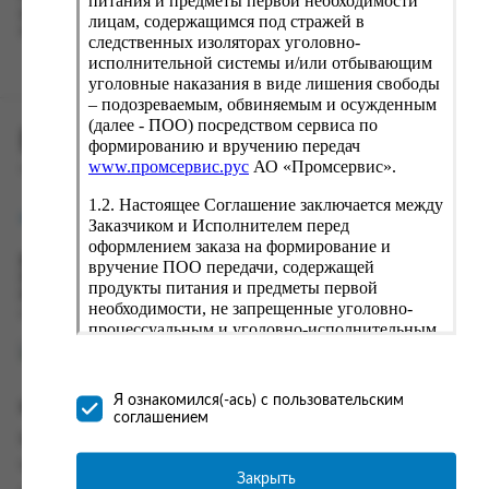
питания и предметы первой необходимости
вводу данные предыдущего заказа. Если условия вам не
лицам, содержащимся под стражей в
подходят, выбирайте другие варианты.
следственных изоляторах уголовно-
исполнительной системы и/или отбывающим
уголовные наказания в виде лишения свободы
– подозреваемым, обвиняемым и осужденным
(далее - ПОО) посредством сервиса по
ПРОМСЕРВИС.РУС
формированию и вручению передач
www.промсервис.рус
АО «Промсервис».
сервис удалённого формирования заказов
1.2. Настоящее Соглашение заключается между
support@fguppromservis.ru
Заказчиком и Исполнителем перед
оформлением заказа на формирование и
Время работы поддержки:
вручение ПОО передачи, содержащей
Пн - Чт, 8.00 - 17.00
продукты питания и предметы первой
Пт - 8.00 - 16.00
необходимости, не запрещенные уголовно-
по местному времени выбранного ФКУ
процессуальным и уголовно-исполнительным
законодательством (далее - передача).
Формирование и вручение передач
осуществляется Исполнителем
Я ознакомился(-ась) с пользовательским
Информация
непосредственно на территории следственного
соглашением
изолятора или исправительного учреждения
Информация о доставке и оплате
ФСИН России. Соглашение может быть
Часто задаваемые вопросы
заключено только в случае согласия Заказчика
Закрыть