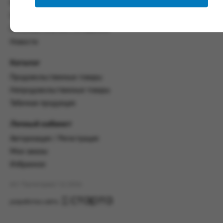
со всеми условиями, оговоренными
Контакты
настоящим Соглашением.
Политика конфиденциальности
Предмет и порядок заключения
Пользовательское соглашение
соглашения:
Новости
2.1. Предметом Соглашения является оказание
Каталог
Заказчику услуг по оформлению заказа (далее -
Заказ) на формирование и вручение передачи
Продовольственные товары
ПОО.
Непродовольственные товары
2.2. Настоящее Соглашение считается
Табачная продукция
заключенным после прохождения Заказчиком
процедуры принятия условий данного
Личный кабинет
Соглашения на сайте www.промсервис.рус
Авторизация / Регистрация
посредством установки галочки в разделе «Я
ознакомлен и согласен с условиями
Мои заказы
Соглашения».
Избранное
2.3. Заказчик выбирает учреждение
АО "Промсервис" (c) 2026
и заполняет Заказ на передачу товаров в
соответствии с инструкциями, размещенными
разработка сайта
на сайте Исполнителя, с указанием
информации о лице, которому необходимо