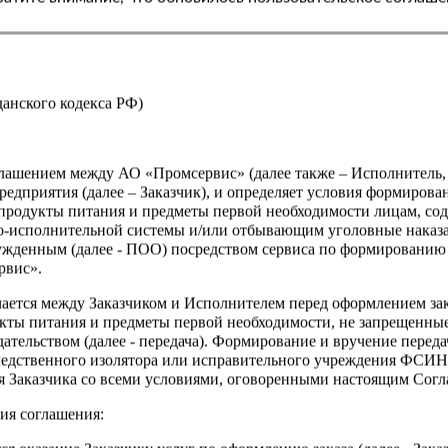
жданского кодекса РФ)
оглашением между АО «Промсервис» (далее также – Исполнитель
едприятия (далее – Заказчик), и определяет условия формирова
продукты питания и предметы первой необходимости лицам, со
о-исполнительной системы и/или отбывающим уголовные наказа
ужденным (далее - ПОО) посредством сервиса по формированию
рвис».
чается между Заказчиком и Исполнителем перед оформлением за
кты питания и предметы первой необходимости, не запрещенны
ательством (далее - передача). Формирование и вручение перед
ледственного изолятора или исправительного учреждения ФСИ
сия Заказчика со всеми условиями, оговоренными настоящим Сог
ия соглашения: