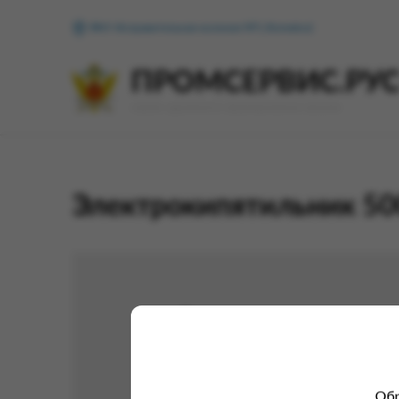
ФКУ Исправительная колония №1 (Копейск)
ПРОМСЕРВИС.РУ
сервис удалённого формирования заказов
Электрокипятильник 5
Обр