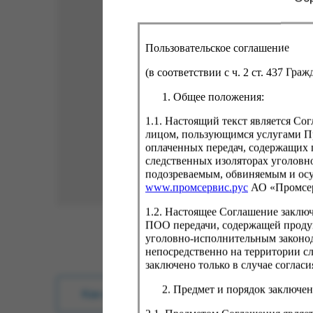
Пользовательское соглашение
(в соответствии с ч. 2 ст. 437 Гра
Общее положения:
1.1. Настоящий текст является С
лицом, пользующимся услугами Пр
оплаченных передач, содержащих 
следственных изоляторах уголовн
подозреваемым, обвиняемым и ос
www.промсервис.рус
АО «Промсе
1.2. Настоящее Соглашение заклю
ПОО передачи, содержащей проду
уголовно-исполнительным законод
непосредственно на территории с
заключено только в случае согла
Предмет и порядок заключен
Как купить?
Оплата