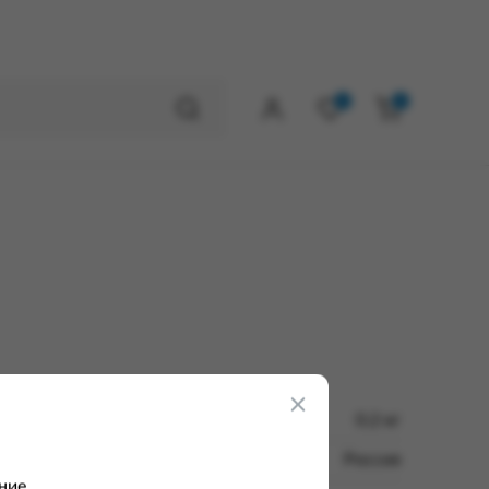
0
0
0.2 кг
Россия
ние.