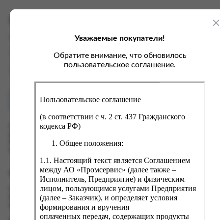
ка, крупа, макаронные изделия
ксофонные карты связи
со, птица, колбасы
кстиль, одежда, обувь, белье
Характеристики
ощи, зелень, фрукты, ягоды
аковочные пакеты
Уважаемые покупатели!
Вес
0.05 кг
ченье, пряники, вафли, зефир
зяйственные товары
Производитель
ЗАО "Шварцкопф и Хенкель"
Обратите внимание, что обновилось
ба, икра, морепродукты
ектротовары
пользовательское соглашение.
Страна
Россия
хар, соль, приправы, специи
ортивное питание
Пользовательское соглашение
Как купить?
Оплата
вары для животных
(в соответствии с ч. 2 ст. 437 Гражданского
рты, пирожные, кексы, рулеты
кодекса РФ)
Оформить заказ на нашем сайте легко. Просто добавьте
выбранные товары в корзину, а затем перейдите на страницу
ляльные и кошерные продукты
Общее положения:
Корзина, проверьте правильность заказанных позиций и
нажмите кнопку «Оформить заказ».
еб, хлебобулочные изделия
1.1. Настоящий текст является Соглашением
й, кофе, какао
между АО «Промсервис» (далее также –
Оформление заказа
Исполнитель, Предприятие) и физическим
псы, сухарики, сухофрукты, орехи, семечки
лицом, пользующимся услугами Предприятия
Проверьте правильность ввода информации: позиции заказа,
(далее – Заказчик), и определяет условия
выбор местоположения, данные о покупателе. Нажмите
колад, шоколадные батончики
кнопку «Оформить заказ».
формирования и вручения
оплаченных передач, содержащих продукты