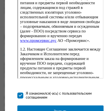
Наш сервис запоминает данные о пользователе, информацию
питания и предметы первой необходимости
о заказе и в следующий раз предложит вам повторить к
лицам, содержащимся под стражей в
вводу данные предыдущего заказа. Если условия вам не
следственных изоляторах уголовно-
подходят, выбирайте другие варианты.
исполнительной системы и/или отбывающим
уголовные наказания в виде лишения свободы
– подозреваемым, обвиняемым и осужденным
(далее - ПОО) посредством сервиса по
формированию и вручению передач
ПРОМСЕРВИС.РУС
www.промсервис.рус
АО «Промсервис».
сервис удалённого формирования заказов
1.2. Настоящее Соглашение заключается между
Заказчиком и Исполнителем перед
support@fguppromservis.ru
оформлением заказа на формирование и
вручение ПОО передачи, содержащей
Время работы поддержки:
продукты питания и предметы первой
Пн - Чт, 8.00 - 17.00
необходимости, не запрещенные уголовно-
Пт - 8.00 - 16.00
по местному времени выбранного ФКУ
процессуальным и уголовно-исполнительным
законодательством (далее - передача).
Формирование и вручение передач
осуществляется Исполнителем
Я ознакомился(-ась) с пользовательским
непосредственно на территории следственного
соглашением
Информация
изолятора или исправительного учреждения
ФСИН России. Соглашение может быть
Информация о доставке и оплате
заключено только в случае согласия Заказчика