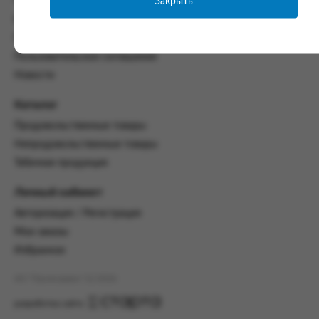
Закрыть
Часто задаваемые вопросы
со всеми условиями, оговоренными
Контакты
настоящим Соглашением.
Политика конфиденциальности
Предмет и порядок заключения
Пользовательское соглашение
соглашения:
Новости
2.1. Предметом Соглашения является оказание
Заказчику услуг по оформлению заказа (далее -
Каталог
Заказ) на формирование и вручение передачи
Продовольственные товары
ПОО.
Непродовольственные товары
2.2. Настоящее Соглашение считается
Табачная продукция
заключенным после прохождения Заказчиком
процедуры принятия условий данного
Личный кабинет
Соглашения на сайте www.промсервис.рус
посредством установки галочки в разделе «Я
Авторизация / Регистрация
ознакомлен и согласен с условиями
Мои заказы
Соглашения».
Избранное
2.3. Заказчик выбирает учреждение
и заполняет Заказ на передачу товаров в
АО "Промсервис" (c) 2026
соответствии с инструкциями, размещенными
на сайте Исполнителя, с указанием
разработка сайта
информации о лице, которому необходимо