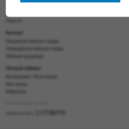
настоящим Соглашением.
Политика конфиденциальности
Пользовательское соглашение
Предмет и порядок заключения
соглашения:
Новости
2.1. Предметом Соглашения является оказание
Каталог
Заказчику услуг по оформлению заказа (далее -
Заказ) на формирование и вручение передачи
Продовольственные товары
ПОО.
Непродовольственные товары
Табачная продукция
2.2. Настоящее Соглашение считается
заключенным после прохождения Заказчиком
процедуры принятия условий данного
Личный кабинет
Соглашения на сайте www.промсервис.рус
Авторизация / Регистрация
посредством установки галочки в разделе «Я
ознакомлен и согласен с условиями
Мои заказы
Соглашения».
Избранное
2.3. Заказчик выбирает учреждение
АО "Промсервис" (c) 2026
и заполняет Заказ на передачу товаров в
соответствии с инструкциями, размещенными
разработка сайта
на сайте Исполнителя, с указанием
информации о лице, которому необходимо
вручить передачу (фамилия, имя отчество,