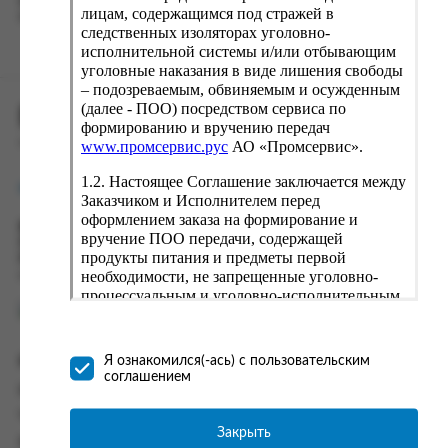
вводу данные предыдущего заказа. Если условия вам не
лицам, содержащимся под стражей в
подходят, выбирайте другие варианты.
следственных изоляторах уголовно-
исполнительной системы и/или отбывающим
уголовные наказания в виде лишения свободы
– подозреваемым, обвиняемым и осужденным
(далее - ПОО) посредством сервиса по
ПРОМСЕРВИС.РУС
формированию и вручению передач
сервис удалённого формирования заказов
www.промсервис.рус
АО «Промсервис».
1.2. Настоящее Соглашение заключается между
support@fguppromservis.ru
Заказчиком и Исполнителем перед
оформлением заказа на формирование и
Время работы поддержки:
вручение ПОО передачи, содержащей
Пн - Чт, 8.00 - 17.00
продукты питания и предметы первой
Пт - 8.00 - 16.00
необходимости, не запрещенные уголовно-
по местному времени выбранного ФКУ
процессуальным и уголовно-исполнительным
законодательством (далее - передача).
Формирование и вручение передач
осуществляется Исполнителем
Информация
Я ознакомился(-ась) с пользовательским
непосредственно на территории следственного
соглашением
изолятора или исправительного учреждения
Информация о доставке и оплате
ФСИН России. Соглашение может быть
Часто задаваемые вопросы
заключено только в случае согласия Заказчика
Закрыть
Контакты
со всеми условиями, оговоренными