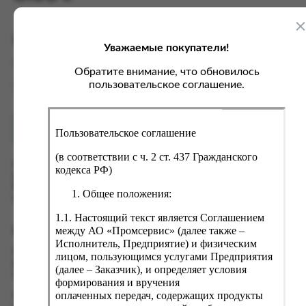
ка, крупа, макаронные изделия
ксофонные карты связи
со, птица, колбасы
кстиль, одежда, обувь, белье
Характеристики
ощи, зелень, фрукты, ягоды
аковочные пакеты
Уважаемые покупатели!
Вес
0.1 кг
ченье, пряники, вафли, зефир
зяйственные товары
Обратите внимание, что обновилось
пользовательское соглашение.
ба, икра, морепродукты
ектротовары
Страна
Россия
хар, соль, приправы, специи
ортивное питание
Как купить?
Оплата
Пользовательское соглашение
вары для животных
(в соответствии с ч. 2 ст. 437 Гражданского
Оформить заказ на нашем сайте легко. Просто добавьте
кодекса РФ)
рты, пирожные, кексы, рулеты
выбранные товары в корзину, а затем перейдите на страницу
Корзина, проверьте правильность заказанных позиций и
ляльные и кошерные продукты
Общее положения:
нажмите кнопку «Оформить заказ».
еб, хлебобулочные изделия
1.1. Настоящий текст является Соглашением
между АО «Промсервис» (далее также –
Оформление заказа
й, кофе, какао
Исполнитель, Предприятие) и физическим
Проверьте правильность ввода информации: позиции заказа,
лицом, пользующимся услугами Предприятия
псы, сухарики, сухофрукты, орехи, семечки
выбор местоположения, данные о покупателе. Нажмите
(далее – Заказчик), и определяет условия
кнопку «Оформить заказ».
колад, шоколадные батончики
формирования и вручения
оплаченных передач, содержащих продукты
Наш сервис запоминает данные о пользователе, информацию