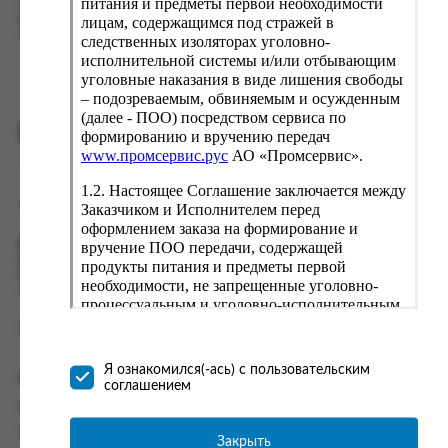
питания и предметы первой необходимости
о заказе и в следующий раз предложит вам повторить к
вводу данные предыдущего заказа. Если условия вам не
лицам, содержащимся под стражей в
подходят, выбирайте другие варианты.
следственных изоляторах уголовно-
исполнительной системы и/или отбывающим
уголовные наказания в виде лишения свободы
– подозреваемым, обвиняемым и осужденным
(далее - ПОО) посредством сервиса по
ПРОМСЕРВИС.РУС
формированию и вручению передач
www.промсервис.рус
АО «Промсервис».
сервис удалённого формирования заказов
1.2. Настоящее Соглашение заключается между
support@fguppromservis.ru
Заказчиком и Исполнителем перед
оформлением заказа на формирование и
вручение ПОО передачи, содержащей
Время работы поддержки:
Пн - Чт, 8.00 - 17.00
продукты питания и предметы первой
Пт - 8.00 - 16.00
необходимости, не запрещенные уголовно-
по местному времени выбранного ФКУ
процессуальным и уголовно-исполнительным
законодательством (далее - передача).
Формирование и вручение передач
осуществляется Исполнителем
Я ознакомился(-ась) с пользовательским
Информация
непосредственно на территории следственного
соглашением
изолятора или исправительного учреждения
Информация о доставке и оплате
ФСИН России. Соглашение может быть
Часто задаваемые вопросы
заключено только в случае согласия Заказчика
Закрыть