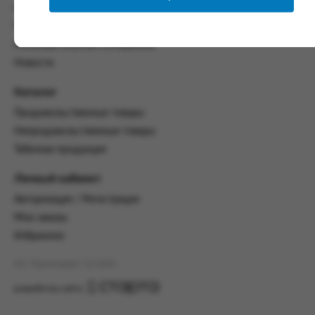
со всеми условиями, оговоренными
Контакты
настоящим Соглашением.
Политика конфиденциальности
Предмет и порядок заключения
Пользовательское соглашение
соглашения:
Новости
2.1. Предметом Соглашения является оказание
Каталог
Заказчику услуг по оформлению заказа (далее -
Заказ) на формирование и вручение передачи
Продовольственные товары
ПОО.
Непродовольственные товары
2.2. Настоящее Соглашение считается
Табачная продукция
заключенным после прохождения Заказчиком
процедуры принятия условий данного
Личный кабинет
Соглашения на сайте www.промсервис.рус
посредством установки галочки в разделе «Я
Авторизация / Регистрация
ознакомлен и согласен с условиями
Мои заказы
Соглашения».
Избранное
2.3. Заказчик выбирает учреждение
и заполняет Заказ на передачу товаров в
АО "Промсервис" (c) 2026
соответствии с инструкциями, размещенными
разработка сайта
на сайте Исполнителя, с указанием
информации о лице, которому необходимо