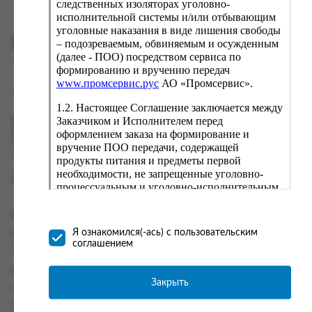
следственных изоляторах уголовно-
исполнительной системы и/или отбывающим
уголовные наказания в виде лишения свободы
ПРОМСЕРВИС.РУС
– подозреваемым, обвиняемым и осужденным
(далее - ПОО) посредством сервиса по
сервис удалённого формирования заказов
формированию и вручению передач
www.промсервис.рус
АО «Промсервис».
support@fguppromservis.ru
1.2. Настоящее Соглашение заключается между
Заказчиком и Исполнителем перед
Время работы поддержки:
Пн - Чт, 8.00 - 17.00
оформлением заказа на формирование и
Пт - 8.00 - 16.00
вручение ПОО передачи, содержащей
по местному времени выбранного ФКУ
продукты питания и предметы первой
необходимости, не запрещенные уголовно-
процессуальным и уголовно-исполнительным
законодательством (далее - передача).
Формирование и вручение передач
Информация
осуществляется Исполнителем
Я ознакомился(-ась) с пользовательским
Информация о доставке и оплате
непосредственно на территории следственного
соглашением
изолятора или исправительного учреждения
Часто задаваемые вопросы
ФСИН России. Соглашение может быть
Контакты
заключено только в случае согласия Заказчика
Закрыть
Политика конфиденциальности
со всеми условиями, оговоренными
настоящим Соглашением.
Пользовательское соглашение