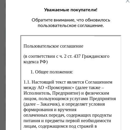
ка, крупа, макаронные изделия
ксофонные карты связи
Характеристики
Уважаемые покупатели!
со, птица, колбасы
кстиль, одежда, обувь, белье
Вес
0.01 кг
ощи, зелень, фрукты, ягоды
аковочные пакеты
Обратите внимание, что обновилось
пользовательское соглашение.
ченье, пряники, вафли, зефир
зяйственные товары
Как купить?
Оплата
ба, икра, морепродукты
ектротовары
Пользовательское соглашение
хар, соль, приправы, специи
Оформить заказ на нашем сайте легко. Просто добавьте
выбранные товары в корзину, а затем перейдите на страницу
ортивное питание
(в соответствии с ч. 2 ст. 437 Гражданского
Корзина, проверьте правильность заказанных позиций и
кодекса РФ)
вары для животных
нажмите кнопку «Оформить заказ».
Общее положения:
рты, пирожные, кексы, рулеты
Оформление заказа
1.1. Настоящий текст является Соглашением
ляльные и кошерные продукты
Проверьте правильность ввода информации: позиции заказа,
между АО «Промсервис» (далее также –
еб, хлебобулочные изделия
выбор местоположения, данные о покупателе. Нажмите
Исполнитель, Предприятие) и физическим
кнопку «Оформить заказ».
лицом, пользующимся услугами Предприятия
й, кофе, какао
(далее – Заказчик), и определяет условия
Наш сервис запоминает данные о пользователе, информацию
псы, сухарики, сухофрукты, орехи, семечки
формирования и вручения
о заказе и в следующий раз предложит вам повторить к
оплаченных передач, содержащих продукты
вводу данные предыдущего заказа. Если условия вам не
колад, шоколадные батончики
подходят, выбирайте другие варианты.
питания и предметы первой необходимости
лицам, содержащимся под стражей в