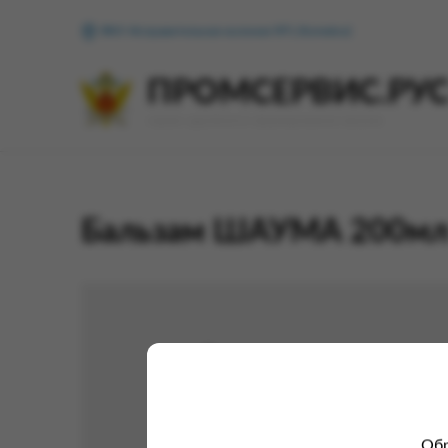
ФКУ Исправительная колония №1 (Копейск)
ПРОМСЕРВИС.РУ
сервис удалённого формирования заказов
Бальзам ШАУМА 200мл 
Обр