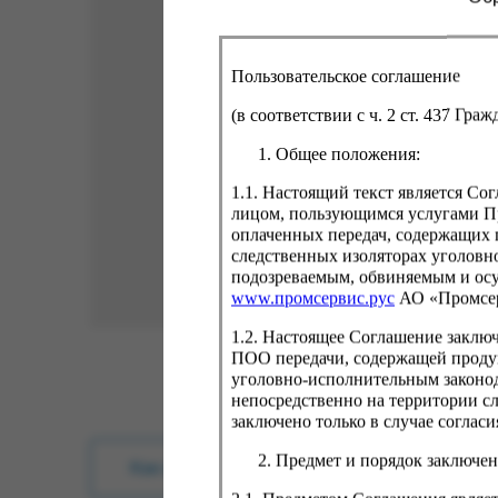
Пользовательское соглашение
(в соответствии с ч. 2 ст. 437 Гра
Общее положения:
1.1. Настоящий текст является С
лицом, пользующимся услугами Пр
оплаченных передач, содержащих 
следственных изоляторах уголовн
подозреваемым, обвиняемым и ос
www.промсервис.рус
АО «Промсе
1.2. Настоящее Соглашение заклю
ПОО передачи, содержащей проду
уголовно-исполнительным законод
непосредственно на территории с
заключено только в случае согла
Предмет и порядок заключен
Как купить?
Оплата