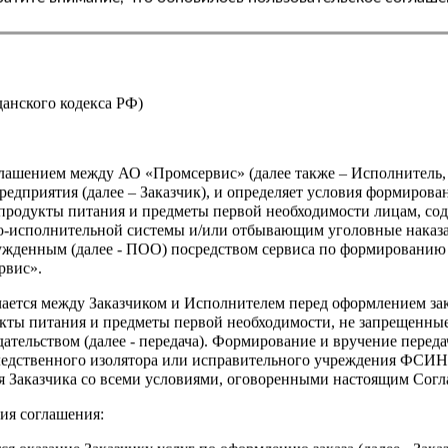
Страна
жданского кодекса РФ)
оглашением между АО «Промсервис» (далее также – Исполнитель
едприятия (далее – Заказчик), и определяет условия формирова
продукты питания и предметы первой необходимости лицам, со
о-исполнительной системы и/или отбывающим уголовные наказа
ужденным (далее - ПОО) посредством сервиса по формированию
рвис».
чается между Заказчиком и Исполнителем перед оформлением за
кты питания и предметы первой необходимости, не запрещенны
ательством (далее - передача). Формирование и вручение перед
ледственного изолятора или исправительного учреждения ФСИ
сия Заказчика со всеми условиями, оговоренными настоящим Сог
ия соглашения: