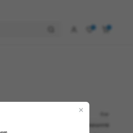
0
0
0 кг
Шварцкопф
ние.