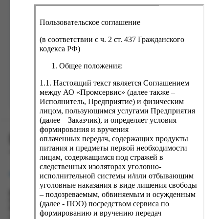
ка, крупа, макаронные изделия
ксофонные карты связи
со, птица, колбасы
кстиль, одежда, обувь, белье
Пользовательское соглашение
ощи, зелень, фрукты, ягоды
аковочные пакеты
(в соответствии с ч. 2 ст. 437 Гражданского
Забыли пароль?
ченье, пряники, вафли, зефир
зяйственные товары
кодекса РФ)
ба, икра, морепродукты
ектротовары
Общее положения:
хар, соль, приправы, специи
1.1. Настоящий текст является Соглашением
между АО «Промсервис» (далее также –
ортивное питание
Зарегистрироваться
Исполнитель, Предприятие) и физическим
вары для животных
лицом, пользующимся услугами Предприятия
(далее – Заказчик), и определяет условия
рты, пирожные, кексы, рулеты
формирования и вручения
ПРОМСЕРВИС.РУС
ляльные и кошерные продукты
оплаченных передач, содержащих продукты
питания и предметы первой необходимости
еб, хлебобулочные изделия
сервис удалённого формирования заказов
лицам, содержащимся под стражей в
следственных изоляторах уголовно-
й, кофе, какао
support@fguppromservis.ru
исполнительной системы и/или отбывающим
псы, сухарики, сухофрукты, орехи, семечки
уголовные наказания в виде лишения свободы
– подозреваемым, обвиняемым и осужденным
Время работы поддержки:
колад, шоколадные батончики
Пн - Чт, 8.00 - 17.00
(далее - ПОО) посредством сервиса по
Пт - 8.00 - 16.00
формированию и вручению передач
по местному времени выбранного ФКУ