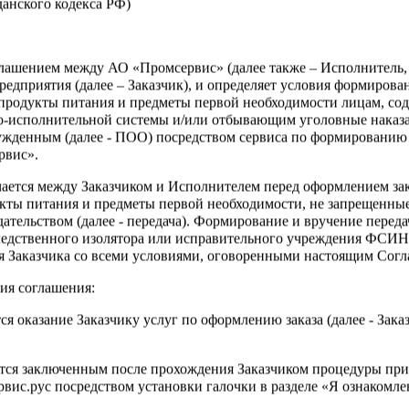
жданского кодекса РФ)
Войти
оглашением между АО «Промсервис» (далее также – Исполнитель
едприятия (далее – Заказчик), и определяет условия формирова
тра данного раздела требуется
продукты питания и предметы первой необходимости лицам, со
я
о-исполнительной системы и/или отбывающим уголовные наказа
ужденным (далее - ПОО) посредством сервиса по формированию
рвис».
чается между Заказчиком и Исполнителем перед оформлением за
кты питания и предметы первой необходимости, не запрещенны
ательством (далее - передача). Формирование и вручение перед
ледственного изолятора или исправительного учреждения ФСИ
сия Заказчика со всеми условиями, оговоренными настоящим Сог
?
ия соглашения:
ся оказание Заказчику услуг по оформлению заказа (далее - Зака
ется заключенным после прохождения Заказчиком процедуры при
ис.рус посредством установки галочки в разделе «Я ознакомлен
Зарегистрироваться