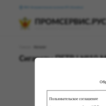
ФКУ Исправительная колония №1 (Копейск)
ПРОМСЕРВИС.РУ
сервис удалённого формирования заказов
Главная
Каталог
Сигареты ПЕТР I №10 Мя
Обр
Для 
сайт
про
вы с
Пользовательское соглашение
помо