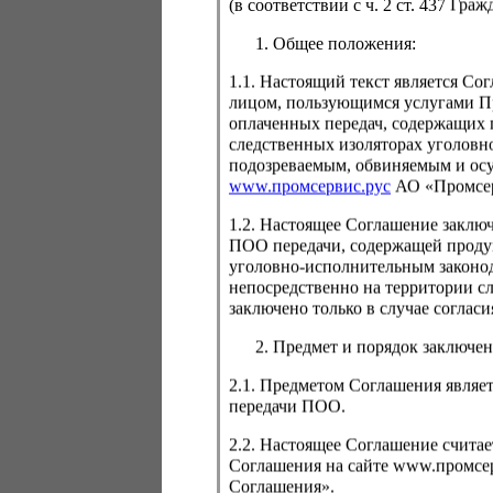
(в соответствии с ч. 2 ст. 437 Гра
Общее положения:
1.1. Настоящий текст является С
лицом, пользующимся услугами Пр
Для просмо
оплаченных передач, содержащих 
авторизаци
следственных изоляторах уголовн
подозреваемым, обвиняемым и ос
www.промсервис.рус
АО «Промсе
1.2. Настоящее Соглашение заклю
ПОО передачи, содержащей проду
уголовно-исполнительным законод
непосредственно на территории с
заключено только в случае согла
Забыли пароль
Предмет и порядок заключен
2.1. Предметом Соглашения являет
передачи ПОО.
2.2. Настоящее Соглашение счита
Соглашения на сайте www.промсерв
Соглашения».