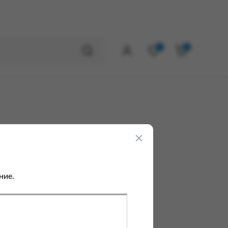
0
0
ние.