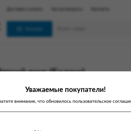
Доставка и оплата
Частые вопросы
Контакты
С
Каталог
гкий вкус (Баланс)
Уважаемые покупатели!
атите внимание, что обновилось пользовательское соглаше
первой авторизации на новом
е вам необходимо пройти
цедуру
сброса пароля
, после чего
можете авторизовываться с
щью нового пароля.