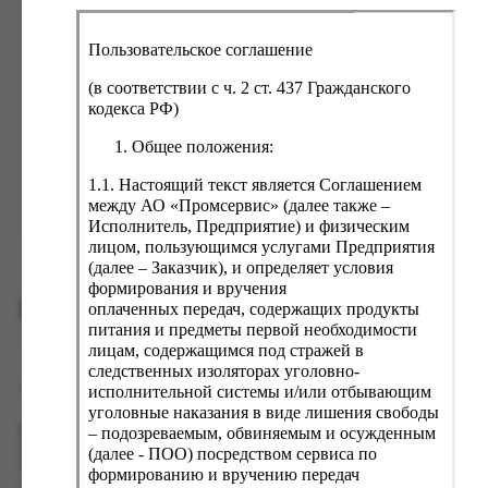
ка, крупа, макаронные изделия
ксофонные карты связи
со, птица, колбасы
кстиль, одежда, обувь, белье
Пользовательское соглашение
ощи, зелень, фрукты, ягоды
аковочные пакеты
(в соответствии с ч. 2 ст. 437 Гражданского
Забыли пароль?
ченье, пряники, вафли, зефир
зяйственные товары
кодекса РФ)
ба, икра, морепродукты
ектротовары
Общее положения:
хар, соль, приправы, специи
1.1. Настоящий текст является Соглашением
между АО «Промсервис» (далее также –
ортивное питание
Зарегистрироваться
Исполнитель, Предприятие) и физическим
вары для животных
лицом, пользующимся услугами Предприятия
(далее – Заказчик), и определяет условия
рты, пирожные, кексы, рулеты
формирования и вручения
ПРОМСЕРВИС.РУС
ляльные и кошерные продукты
оплаченных передач, содержащих продукты
питания и предметы первой необходимости
еб, хлебобулочные изделия
сервис удалённого формирования заказов
лицам, содержащимся под стражей в
следственных изоляторах уголовно-
й, кофе, какао
support@fguppromservis.ru
исполнительной системы и/или отбывающим
псы, сухарики, сухофрукты, орехи, семечки
уголовные наказания в виде лишения свободы
– подозреваемым, обвиняемым и осужденным
Время работы поддержки:
колад, шоколадные батончики
Пн - Чт, 8.00 - 17.00
(далее - ПОО) посредством сервиса по
Пт - 8.00 - 16.00
формированию и вручению передач
по местному времени выбранного ФКУ