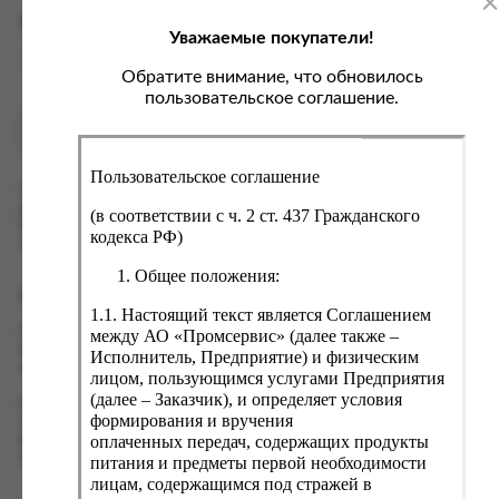
ка, крупа, макаронные изделия
ксофонные карты связи
Характеристики
Уважаемые покупатели!
со, птица, колбасы
кстиль, одежда, обувь, белье
Вес
1 кг
ощи, зелень, фрукты, ягоды
аковочные пакеты
Обратите внимание, что обновилось
пользовательское соглашение.
ченье, пряники, вафли, зефир
зяйственные товары
Как купить?
Оплата
ба, икра, морепродукты
ектротовары
Пользовательское соглашение
хар, соль, приправы, специи
Оформить заказ на нашем сайте легко. Просто добавьте
выбранные товары в корзину, а затем перейдите на страницу
ортивное питание
(в соответствии с ч. 2 ст. 437 Гражданского
Корзина, проверьте правильность заказанных позиций и
кодекса РФ)
вары для животных
нажмите кнопку «Оформить заказ».
Общее положения:
рты, пирожные, кексы, рулеты
Оформление заказа
1.1. Настоящий текст является Соглашением
ляльные и кошерные продукты
Проверьте правильность ввода информации: позиции заказа,
между АО «Промсервис» (далее также –
еб, хлебобулочные изделия
выбор местоположения, данные о покупателе. Нажмите
Исполнитель, Предприятие) и физическим
кнопку «Оформить заказ».
лицом, пользующимся услугами Предприятия
й, кофе, какао
(далее – Заказчик), и определяет условия
Наш сервис запоминает данные о пользователе, информацию
псы, сухарики, сухофрукты, орехи, семечки
формирования и вручения
о заказе и в следующий раз предложит вам повторить к
оплаченных передач, содержащих продукты
вводу данные предыдущего заказа. Если условия вам не
колад, шоколадные батончики
подходят, выбирайте другие варианты.
питания и предметы первой необходимости
лицам, содержащимся под стражей в