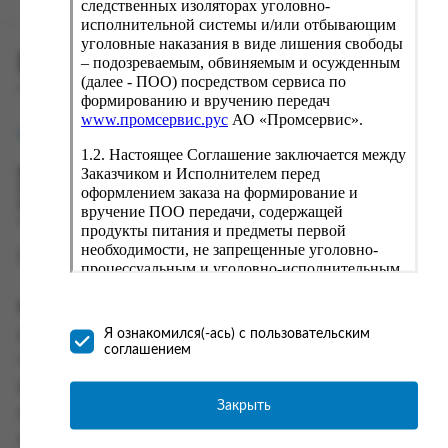
следственных изоляторах уголовно-
исполнительной системы и/или отбывающим
уголовные наказания в виде лишения свободы
ПРОМСЕРВИС.РУС
– подозреваемым, обвиняемым и осужденным
(далее - ПОО) посредством сервиса по
сервис удалённого формирования заказов
формированию и вручению передач
www.промсервис.рус
АО «Промсервис».
support@fguppromservis.ru
1.2. Настоящее Соглашение заключается между
Заказчиком и Исполнителем перед
Время работы поддержки:
Пн - Чт, 8.00 - 17.00
оформлением заказа на формирование и
Пт - 8.00 - 16.00
вручение ПОО передачи, содержащей
по местному времени выбранного ФКУ
продукты питания и предметы первой
необходимости, не запрещенные уголовно-
процессуальным и уголовно-исполнительным
законодательством (далее - передача).
Формирование и вручение передач
Информация
осуществляется Исполнителем
Я ознакомился(-ась) с пользовательским
Информация о доставке и оплате
непосредственно на территории следственного
соглашением
изолятора или исправительного учреждения
Часто задаваемые вопросы
ФСИН России. Соглашение может быть
Контакты
заключено только в случае согласия Заказчика
Закрыть
Политика конфиденциальности
со всеми условиями, оговоренными
настоящим Соглашением.
Пользовательское соглашение