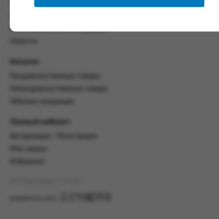
со всеми условиями, оговоренными
Контакты
настоящим Соглашением.
Политика конфиденциальности
Предмет и порядок заключения
Пользовательское соглашение
соглашения:
Новости
2.1. Предметом Соглашения является оказание
Каталог
Заказчику услуг по оформлению заказа (далее -
Заказ) на формирование и вручение передачи
Продовольственные товары
ПОО.
Непродовольственные товары
2.2. Настоящее Соглашение считается
Табачная продукция
заключенным после прохождения Заказчиком
процедуры принятия условий данного
Личный кабинет
Соглашения на сайте www.промсервис.рус
Авторизация / Регистрация
посредством установки галочки в разделе «Я
ознакомлен и согласен с условиями
Мои заказы
Соглашения».
Избранное
2.3. Заказчик выбирает учреждение
АО "Промсервис" (c) 2026
и заполняет Заказ на передачу товаров в
соответствии с инструкциями, размещенными
разработка сайта
на сайте Исполнителя, с указанием
информации о лице, которому необходимо