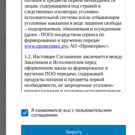
питания и предметы первой необходимости
вводу данные предыдущего заказа. Если условия вам не
лицам, содержащимся под стражей в
подходят, выбирайте другие варианты.
следственных изоляторах уголовно-
исполнительной системы и/или отбывающим
уголовные наказания в виде лишения свободы
– подозреваемым, обвиняемым и осужденным
(далее - ПОО) посредством сервиса по
ПРОМСЕРВИС.РУС
формированию и вручению передач
www.промсервис.рус
АО «Промсервис».
сервис удалённого формирования заказов
1.2. Настоящее Соглашение заключается между
support@fguppromservis.ru
Заказчиком и Исполнителем перед
оформлением заказа на формирование и
Время работы поддержки:
вручение ПОО передачи, содержащей
Пн - Чт, 8.00 - 17.00
продукты питания и предметы первой
Пт - 8.00 - 16.00
необходимости, не запрещенные уголовно-
по местному времени выбранного ФКУ
процессуальным и уголовно-исполнительным
законодательством (далее - передача).
Формирование и вручение передач
осуществляется Исполнителем
Я ознакомился(-ась) с пользовательским
Информация
непосредственно на территории следственного
соглашением
изолятора или исправительного учреждения
Информация о доставке и оплате
ФСИН России. Соглашение может быть
Часто задаваемые вопросы
заключено только в случае согласия Заказчика
Закрыть