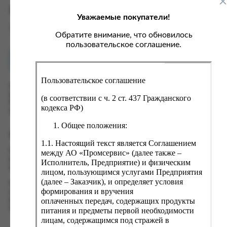
ка, крупа, макаронные изделия
ксофонные карты связи
Характеристики
Уважаемые покупатели!
со, птица, колбасы
кстиль, одежда, обувь, белье
Вес
0.55 кг
ощи, зелень, фрукты, ягоды
аковочные пакеты
Обратите внимание, что обновилось
пользовательское соглашение.
ченье, пряники, вафли, зефир
зяйственные товары
Как купить?
Оплата
ба, икра, морепродукты
ектротовары
Пользовательское соглашение
хар, соль, приправы, специи
Оформить заказ на нашем сайте легко. Просто добавьте
выбранные товары в корзину, а затем перейдите на страницу
ортивное питание
(в соответствии с ч. 2 ст. 437 Гражданского
Корзина, проверьте правильность заказанных позиций и
кодекса РФ)
вары для животных
нажмите кнопку «Оформить заказ».
Общее положения:
рты, пирожные, кексы, рулеты
Оформление заказа
1.1. Настоящий текст является Соглашением
ляльные и кошерные продукты
Проверьте правильность ввода информации: позиции заказа,
между АО «Промсервис» (далее также –
еб, хлебобулочные изделия
выбор местоположения, данные о покупателе. Нажмите
Исполнитель, Предприятие) и физическим
кнопку «Оформить заказ».
лицом, пользующимся услугами Предприятия
й, кофе, какао
(далее – Заказчик), и определяет условия
Наш сервис запоминает данные о пользователе, информацию
псы, сухарики, сухофрукты, орехи, семечки
формирования и вручения
о заказе и в следующий раз предложит вам повторить к
оплаченных передач, содержащих продукты
вводу данные предыдущего заказа. Если условия вам не
колад, шоколадные батончики
подходят, выбирайте другие варианты.
питания и предметы первой необходимости
лицам, содержащимся под стражей в