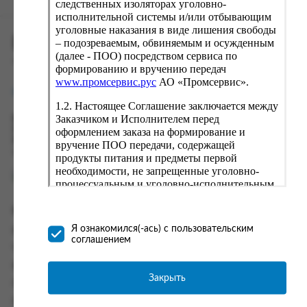
следственных изоляторах уголовно-
исполнительной системы и/или отбывающим
уголовные наказания в виде лишения свободы
ПРОМСЕРВИС.РУС
– подозреваемым, обвиняемым и осужденным
(далее - ПОО) посредством сервиса по
сервис удалённого формирования заказов
формированию и вручению передач
www.промсервис.рус
АО «Промсервис».
support@fguppromservis.ru
1.2. Настоящее Соглашение заключается между
Заказчиком и Исполнителем перед
Время работы поддержки:
Пн - Чт, 8.00 - 17.00
оформлением заказа на формирование и
Пт - 8.00 - 16.00
вручение ПОО передачи, содержащей
по местному времени выбранного ФКУ
продукты питания и предметы первой
необходимости, не запрещенные уголовно-
процессуальным и уголовно-исполнительным
законодательством (далее - передача).
Формирование и вручение передач
Информация
осуществляется Исполнителем
Я ознакомился(-ась) с пользовательским
Информация о доставке и оплате
непосредственно на территории следственного
соглашением
изолятора или исправительного учреждения
Часто задаваемые вопросы
ФСИН России. Соглашение может быть
Контакты
заключено только в случае согласия Заказчика
Закрыть
Политика конфиденциальности
со всеми условиями, оговоренными
настоящим Соглашением.
Пользовательское соглашение