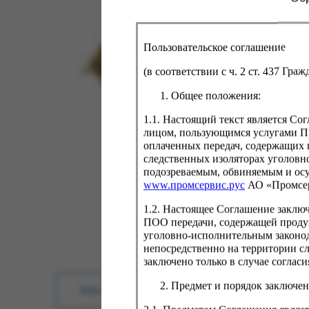
Пользовательское соглашение
(в соответствии с ч. 2 ст. 437 Гра
Общее положения:
1.1. Настоящий текст является С
лицом, пользующимся услугами Пр
оплаченных передач, содержащих 
следственных изоляторах уголовн
подозреваемым, обвиняемым и ос
www.промсервис.рус
АО «Промсе
1.2. Настоящее Соглашение заклю
ПОО передачи, содержащей проду
уголовно-исполнительным законод
непосредственно на территории с
заключено только в случае согла
Предмет и порядок заключен
Как купить?
Оплата