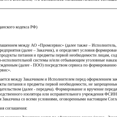
Страна
жданского кодекса РФ)
оглашением между АО «Промсервис» (далее также – Исполнитель
едприятия (далее – Заказчик), и определяет условия формирова
продукты питания и предметы первой необходимости лицам, со
о-исполнительной системы и/или отбывающим уголовные наказа
ужденным (далее - ПОО) посредством сервиса по формированию
рвис».
чается между Заказчиком и Исполнителем перед оформлением за
кты питания и предметы первой необходимости, не запрещенны
ательством (далее - передача). Формирование и вручение перед
ледственного изолятора или исправительного учреждения ФСИ
сия Заказчика со всеми условиями, оговоренными настоящим Сог
ия соглашения: