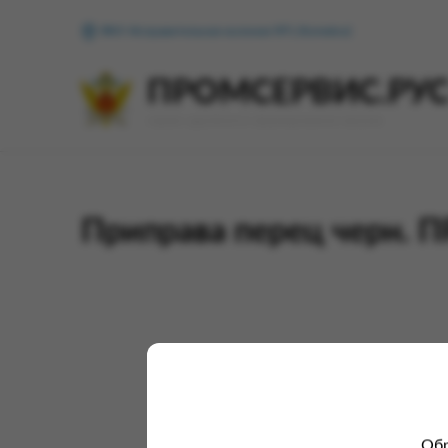
ФКУ Исправительная колония №1 (Копейск)
ПРОМСЕРВИС.РУ
сервис удалённого формирования заказов
Приправа перец черн. 
Обр