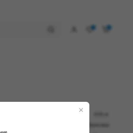
0
0
0.01 кг
ООО Проксима
ние.