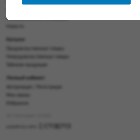
со всеми условиями, оговоренными
Контакты
настоящим Соглашением.
Политика конфиденциальности
Предмет и порядок заключения
Пользовательское соглашение
соглашения:
Новости
2.1. Предметом Соглашения является оказание
Каталог
Заказчику услуг по оформлению заказа (далее -
Заказ) на формирование и вручение передачи
Продовольственные товары
ПОО.
Непродовольственные товары
2.2. Настоящее Соглашение считается
Табачная продукция
заключенным после прохождения Заказчиком
процедуры принятия условий данного
Личный кабинет
Соглашения на сайте www.промсервис.рус
Авторизация / Регистрация
посредством установки галочки в разделе «Я
ознакомлен и согласен с условиями
Мои заказы
Соглашения».
Избранное
2.3. Заказчик выбирает учреждение
АО "Промсервис" (c) 2026
и заполняет Заказ на передачу товаров в
соответствии с инструкциями, размещенными
разработка сайта
на сайте Исполнителя, с указанием
информации о лице, которому необходимо