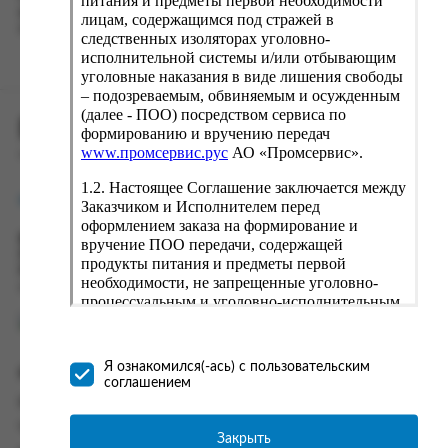
питания и предметы первой необходимости
вводу данные предыдущего заказа. Если условия вам не
лицам, содержащимся под стражей в
подходят, выбирайте другие варианты.
следственных изоляторах уголовно-
исполнительной системы и/или отбывающим
уголовные наказания в виде лишения свободы
– подозреваемым, обвиняемым и осужденным
(далее - ПОО) посредством сервиса по
ПРОМСЕРВИС.РУС
формированию и вручению передач
www.промсервис.рус
АО «Промсервис».
сервис удалённого формирования заказов
1.2. Настоящее Соглашение заключается между
support@fguppromservis.ru
Заказчиком и Исполнителем перед
оформлением заказа на формирование и
Время работы поддержки:
вручение ПОО передачи, содержащей
Пн - Чт, 8.00 - 17.00
продукты питания и предметы первой
Пт - 8.00 - 16.00
необходимости, не запрещенные уголовно-
по местному времени выбранного ФКУ
процессуальным и уголовно-исполнительным
законодательством (далее - передача).
Формирование и вручение передач
осуществляется Исполнителем
Я ознакомился(-ась) с пользовательским
Информация
непосредственно на территории следственного
соглашением
изолятора или исправительного учреждения
Информация о доставке и оплате
ФСИН России. Соглашение может быть
Часто задаваемые вопросы
заключено только в случае согласия Заказчика
Закрыть