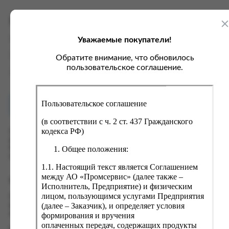
ка, крупа, макаронные изделия
ксофонные карты связи
со, птица, колбасы
кстиль, одежда, обувь, белье
Характеристики
ощи, зелень, фрукты, ягоды
аковочные пакеты
Уважаемые покупатели!
Вес
0.25 кг
ченье, пряники, вафли, зефир
зяйственные товары
Производитель
ООО "Консервпром"
Обратите внимание, что обновилось
ба, икра, морепродукты
ектротовары
пользовательское соглашение.
Страна
Россия
хар, соль, приправы, специи
ортивное питание
Пользовательское соглашение
Как купить?
Оплата
вары для животных
(в соответствии с ч. 2 ст. 437 Гражданского
рты, пирожные, кексы, рулеты
кодекса РФ)
Оформить заказ на нашем сайте легко. Просто добавьте
выбранные товары в корзину, а затем перейдите на страницу
ляльные и кошерные продукты
Общее положения:
Корзина, проверьте правильность заказанных позиций и
нажмите кнопку «Оформить заказ».
еб, хлебобулочные изделия
1.1. Настоящий текст является Соглашением
й, кофе, какао
между АО «Промсервис» (далее также –
Оформление заказа
Исполнитель, Предприятие) и физическим
псы, сухарики, сухофрукты, орехи, семечки
лицом, пользующимся услугами Предприятия
Проверьте правильность ввода информации: позиции заказа,
(далее – Заказчик), и определяет условия
выбор местоположения, данные о покупателе. Нажмите
колад, шоколадные батончики
кнопку «Оформить заказ».
формирования и вручения
оплаченных передач, содержащих продукты