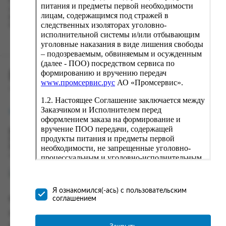
Наш сервис запоминает данные о пользователе, информацию
питания и предметы первой необходимости
о заказе и в следующий раз предложит вам повторить к
лицам, содержащимся под стражей в
вводу данные предыдущего заказа. Если условия вам не
следственных изоляторах уголовно-
подходят, выбирайте другие варианты.
исполнительной системы и/или отбывающим
уголовные наказания в виде лишения свободы
– подозреваемым, обвиняемым и осужденным
(далее - ПОО) посредством сервиса по
формированию и вручению передач
ПРОМСЕРВИС.РУС
www.промсервис.рус
АО «Промсервис».
сервис удалённого формирования заказов
1.2. Настоящее Соглашение заключается между
Заказчиком и Исполнителем перед
support@fguppromservis.ru
оформлением заказа на формирование и
вручение ПОО передачи, содержащей
Время работы поддержки:
продукты питания и предметы первой
Пн - Чт, 8.00 - 17.00
необходимости, не запрещенные уголовно-
Пт - 8.00 - 16.00
по местному времени выбранного ФКУ
процессуальным и уголовно-исполнительным
законодательством (далее - передача).
Формирование и вручение передач
осуществляется Исполнителем
Я ознакомился(-ась) с пользовательским
непосредственно на территории следственного
соглашением
Информация
изолятора или исправительного учреждения
ФСИН России. Соглашение может быть
Информация о доставке и оплате
заключено только в случае согласия Заказчика