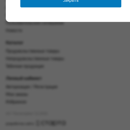
Закрыть
Часто задаваемые вопросы
со всеми условиями, оговоренными
Контакты
настоящим Соглашением.
Политика конфиденциальности
Предмет и порядок заключения
Пользовательское соглашение
соглашения:
Новости
2.1. Предметом Соглашения является оказание
Заказчику услуг по оформлению заказа (далее -
Каталог
Заказ) на формирование и вручение передачи
Продовольственные товары
ПОО.
Непродовольственные товары
2.2. Настоящее Соглашение считается
Табачная продукция
заключенным после прохождения Заказчиком
процедуры принятия условий данного
Личный кабинет
Соглашения на сайте www.промсервис.рус
посредством установки галочки в разделе «Я
Авторизация / Регистрация
ознакомлен и согласен с условиями
Мои заказы
Соглашения».
Избранное
2.3. Заказчик выбирает учреждение
и заполняет Заказ на передачу товаров в
АО "Промсервис" (c) 2026
соответствии с инструкциями, размещенными
на сайте Исполнителя, с указанием
разработка сайта
информации о лице, которому необходимо