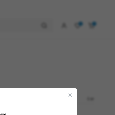
0
0
1 кг
ние.