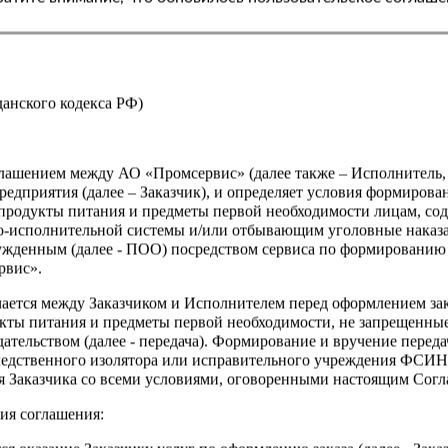
жданского кодекса РФ)
оглашением между АО «Промсервис» (далее также – Исполнитель
едприятия (далее – Заказчик), и определяет условия формирова
продукты питания и предметы первой необходимости лицам, со
о-исполнительной системы и/или отбывающим уголовные наказа
ужденным (далее - ПОО) посредством сервиса по формированию
рвис».
чается между Заказчиком и Исполнителем перед оформлением за
кты питания и предметы первой необходимости, не запрещенны
ательством (далее - передача). Формирование и вручение перед
ледственного изолятора или исправительного учреждения ФСИ
сия Заказчика со всеми условиями, оговоренными настоящим Сог
ия соглашения: