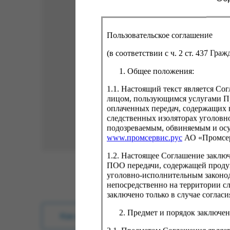
Пользовательское соглашение
(в соответствии с ч. 2 ст. 437 Гра
Общее положения:
1.1. Настоящий текст является С
лицом, пользующимся услугами Пр
оплаченных передач, содержащих 
следственных изоляторах уголовн
подозреваемым, обвиняемым и ос
www.промсервис.рус
АО «Промсе
1.2. Настоящее Соглашение заклю
ПОО передачи, содержащей проду
уголовно-исполнительным законод
непосредственно на территории с
заключено только в случае согла
Предмет и порядок заключен
Как купить?
Оплата