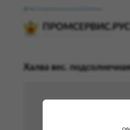
ФКУ Исправительная колония №1 (Копейск)
ПРОМСЕРВИС.РУ
сервис удалённого формирования заказов
Халва вес. подсолнечна
Обр