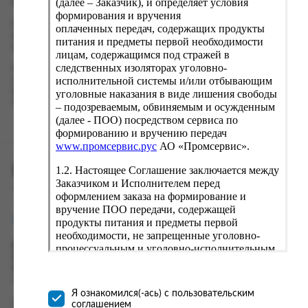
(далее – Заказчик), и определяет условия
Оформление заказа
формирования и вручения
Проверьте правильность ввода информации: позиции заказа,
оплаченных передач, содержащих продукты
выбор местоположения, данные о покупателе. Нажмите
питания и предметы первой необходимости
кнопку «Оформить заказ».
лицам, содержащимся под стражей в
следственных изоляторах уголовно-
Наш сервис запоминает данные о пользователе, информацию
исполнительной системы и/или отбывающим
о заказе и в следующий раз предложит вам повторить к
вводу данные предыдущего заказа. Если условия вам не
уголовные наказания в виде лишения свободы
подходят, выбирайте другие варианты.
– подозреваемым, обвиняемым и осужденным
(далее - ПОО) посредством сервиса по
формированию и вручению передач
www.промсервис.рус
АО «Промсервис».
ПРОМСЕРВИС.РУС
1.2. Настоящее Соглашение заключается между
Заказчиком и Исполнителем перед
сервис удалённого формирования заказов
оформлением заказа на формирование и
вручение ПОО передачи, содержащей
support@fguppromservis.ru
продукты питания и предметы первой
необходимости, не запрещенные уголовно-
процессуальным и уголовно-исполнительным
Время работы поддержки:
Пн - Чт, 8.00 - 17.00
законодательством (далее - передача).
Пт - 8.00 - 16.00
Формирование и вручение передач
по местному времени выбранного ФКУ
осуществляется Исполнителем
Я ознакомился(-ась) с пользовательским
непосредственно на территории следственного
соглашением