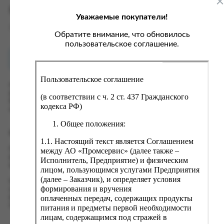
ка, крупа, макаронные изделия
ксофонные карты связи
Характеристики
Уважаемые покупатели!
со, птица, колбасы
кстиль, одежда, обувь, белье
Вес
0.85 кг
ощи, зелень, фрукты, ягоды
аковочные пакеты
Обратите внимание, что обновилось
пользовательское соглашение.
ченье, пряники, вафли, зефир
зяйственные товары
Как купить?
Оплата
ба, икра, морепродукты
ектротовары
Пользовательское соглашение
хар, соль, приправы, специи
Оформить заказ на нашем сайте легко. Просто добавьте
выбранные товары в корзину, а затем перейдите на страницу
ортивное питание
(в соответствии с ч. 2 ст. 437 Гражданского
Корзина, проверьте правильность заказанных позиций и
кодекса РФ)
вары для животных
нажмите кнопку «Оформить заказ».
Общее положения:
рты, пирожные, кексы, рулеты
Оформление заказа
1.1. Настоящий текст является Соглашением
ляльные и кошерные продукты
Проверьте правильность ввода информации: позиции заказа,
между АО «Промсервис» (далее также –
еб, хлебобулочные изделия
выбор местоположения, данные о покупателе. Нажмите
Исполнитель, Предприятие) и физическим
кнопку «Оформить заказ».
лицом, пользующимся услугами Предприятия
й, кофе, какао
(далее – Заказчик), и определяет условия
Наш сервис запоминает данные о пользователе, информацию
псы, сухарики, сухофрукты, орехи, семечки
формирования и вручения
о заказе и в следующий раз предложит вам повторить к
оплаченных передач, содержащих продукты
вводу данные предыдущего заказа. Если условия вам не
колад, шоколадные батончики
подходят, выбирайте другие варианты.
питания и предметы первой необходимости
лицам, содержащимся под стражей в