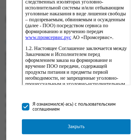
следственных изоляторах уголовно-
исполнительной системы и/или отбывающим
уголовные наказания в виде лишения свободы
ПРОМСЕРВИС.РУС
– подозреваемым, обвиняемым и осужденным
(далее - ПОО) посредством сервиса по
сервис удалённого формирования заказов
формированию и вручению передач
www.промсервис.рус
АО «Промсервис».
support@fguppromservis.ru
1.2. Настоящее Соглашение заключается между
Заказчиком и Исполнителем перед
Время работы поддержки:
Пн - Чт, 8.00 - 17.00
оформлением заказа на формирование и
Пт - 8.00 - 16.00
вручение ПОО передачи, содержащей
по местному времени выбранного ФКУ
продукты питания и предметы первой
необходимости, не запрещенные уголовно-
процессуальным и уголовно-исполнительным
законодательством (далее - передача).
Формирование и вручение передач
Информация
осуществляется Исполнителем
Я ознакомился(-ась) с пользовательским
Информация о доставке и оплате
непосредственно на территории следственного
соглашением
изолятора или исправительного учреждения
Часто задаваемые вопросы
ФСИН России. Соглашение может быть
Контакты
заключено только в случае согласия Заказчика
Закрыть
Политика конфиденциальности
со всеми условиями, оговоренными
настоящим Соглашением.
Пользовательское соглашение