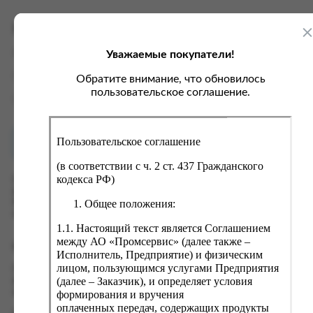
ка, крупа, макаронные изделия
ксофонные карты связи
со, птица, колбасы
кстиль, одежда, обувь, белье
Характеристики
ощи, зелень, фрукты, ягоды
аковочные пакеты
Уважаемые покупатели!
Вес
0.07 кг
ченье, пряники, вафли, зефир
зяйственные товары
Производитель
ООО "Спецгарант"
Обратите внимание, что обновилось
ба, икра, морепродукты
ектротовары
пользовательское соглашение.
Страна
Россия
хар, соль, приправы, специи
ортивное питание
Пользовательское соглашение
Как купить?
Оплата
вары для животных
(в соответствии с ч. 2 ст. 437 Гражданского
рты, пирожные, кексы, рулеты
кодекса РФ)
Оформить заказ на нашем сайте легко. Просто добавьте
выбранные товары в корзину, а затем перейдите на страницу
ляльные и кошерные продукты
Общее положения:
Корзина, проверьте правильность заказанных позиций и
нажмите кнопку «Оформить заказ».
еб, хлебобулочные изделия
1.1. Настоящий текст является Соглашением
й, кофе, какао
между АО «Промсервис» (далее также –
Оформление заказа
Исполнитель, Предприятие) и физическим
псы, сухарики, сухофрукты, орехи, семечки
лицом, пользующимся услугами Предприятия
Проверьте правильность ввода информации: позиции заказа,
(далее – Заказчик), и определяет условия
выбор местоположения, данные о покупателе. Нажмите
колад, шоколадные батончики
кнопку «Оформить заказ».
формирования и вручения
оплаченных передач, содержащих продукты