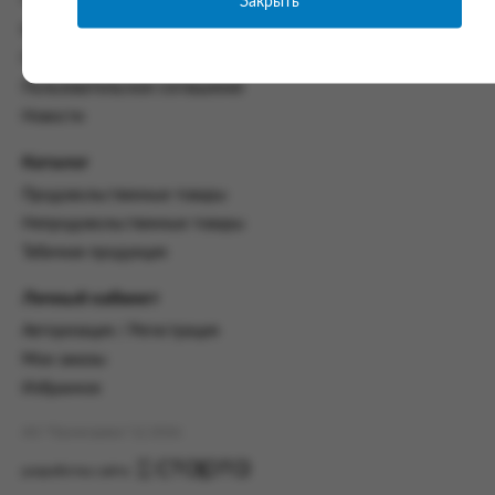
Закрыть
Часто задаваемые вопросы
со всеми условиями, оговоренными
Контакты
настоящим Соглашением.
Политика конфиденциальности
Предмет и порядок заключения
Пользовательское соглашение
соглашения:
Новости
2.1. Предметом Соглашения является оказание
Заказчику услуг по оформлению заказа (далее -
Каталог
Заказ) на формирование и вручение передачи
Продовольственные товары
ПОО.
Непродовольственные товары
2.2. Настоящее Соглашение считается
Табачная продукция
заключенным после прохождения Заказчиком
процедуры принятия условий данного
Личный кабинет
Соглашения на сайте www.промсервис.рус
посредством установки галочки в разделе «Я
Авторизация / Регистрация
ознакомлен и согласен с условиями
Мои заказы
Соглашения».
Избранное
2.3. Заказчик выбирает учреждение
и заполняет Заказ на передачу товаров в
АО "Промсервис" (c) 2026
соответствии с инструкциями, размещенными
на сайте Исполнителя, с указанием
разработка сайта
информации о лице, которому необходимо