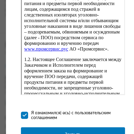
Наш сервис запоминает данные о пользователе, информацию
питания и предметы первой необходимости
о заказе и в следующий раз предложит вам повторить к
лицам, содержащимся под стражей в
вводу данные предыдущего заказа. Если условия вам не
следственных изоляторах уголовно-
подходят, выбирайте другие варианты.
исполнительной системы и/или отбывающим
уголовные наказания в виде лишения свободы
– подозреваемым, обвиняемым и осужденным
(далее - ПОО) посредством сервиса по
формированию и вручению передач
ПРОМСЕРВИС.РУС
www.промсервис.рус
АО «Промсервис».
сервис удалённого формирования заказов
1.2. Настоящее Соглашение заключается между
Заказчиком и Исполнителем перед
support@fguppromservis.ru
оформлением заказа на формирование и
вручение ПОО передачи, содержащей
Время работы поддержки:
продукты питания и предметы первой
Пн - Чт, 8.00 - 17.00
необходимости, не запрещенные уголовно-
Пт - 8.00 - 16.00
по местному времени выбранного ФКУ
процессуальным и уголовно-исполнительным
законодательством (далее - передача).
Формирование и вручение передач
осуществляется Исполнителем
Я ознакомился(-ась) с пользовательским
непосредственно на территории следственного
соглашением
Информация
изолятора или исправительного учреждения
ФСИН России. Соглашение может быть
Информация о доставке и оплате
заключено только в случае согласия Заказчика