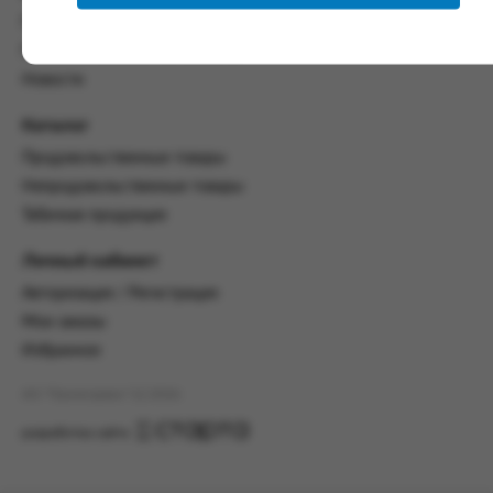
настоящим Соглашением.
Политика конфиденциальности
Пользовательское соглашение
Предмет и порядок заключения
соглашения:
Новости
2.1. Предметом Соглашения является оказание
Каталог
Заказчику услуг по оформлению заказа (далее -
Заказ) на формирование и вручение передачи
Продовольственные товары
ПОО.
Непродовольственные товары
Табачная продукция
2.2. Настоящее Соглашение считается
заключенным после прохождения Заказчиком
процедуры принятия условий данного
Личный кабинет
Соглашения на сайте www.промсервис.рус
Авторизация / Регистрация
посредством установки галочки в разделе «Я
ознакомлен и согласен с условиями
Мои заказы
Соглашения».
Избранное
2.3. Заказчик выбирает учреждение
АО "Промсервис" (c) 2026
и заполняет Заказ на передачу товаров в
соответствии с инструкциями, размещенными
разработка сайта
на сайте Исполнителя, с указанием
информации о лице, которому необходимо
вручить передачу (фамилия, имя отчество,