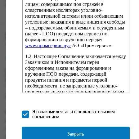
вводу данные предыдущего заказа. Если условия вам не
лицам, содержащимся под стражей в
подходят, выбирайте другие варианты.
следственных изоляторах уголовно-
исполнительной системы и/или отбывающим
уголовные наказания в виде лишения свободы
– подозреваемым, обвиняемым и осужденным
(далее - ПОО) посредством сервиса по
ПРОМСЕРВИС.РУС
формированию и вручению передач
сервис удалённого формирования заказов
www.промсервис.рус
АО «Промсервис».
1.2. Настоящее Соглашение заключается между
support@fguppromservis.ru
Заказчиком и Исполнителем перед
оформлением заказа на формирование и
Время работы поддержки:
вручение ПОО передачи, содержащей
Пн - Чт, 8.00 - 17.00
продукты питания и предметы первой
Пт - 8.00 - 16.00
необходимости, не запрещенные уголовно-
по местному времени выбранного ФКУ
процессуальным и уголовно-исполнительным
законодательством (далее - передача).
Формирование и вручение передач
осуществляется Исполнителем
Информация
Я ознакомился(-ась) с пользовательским
непосредственно на территории следственного
соглашением
изолятора или исправительного учреждения
Информация о доставке и оплате
ФСИН России. Соглашение может быть
Часто задаваемые вопросы
заключено только в случае согласия Заказчика
Закрыть
Контакты
со всеми условиями, оговоренными