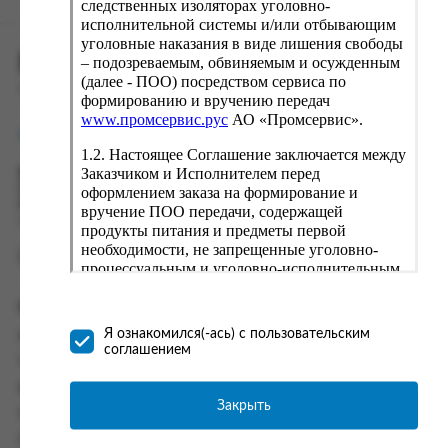
следственных изоляторах уголовно-
исполнительной системы и/или отбывающим
уголовные наказания в виде лишения свободы
ПРОМСЕРВИС.РУС
– подозреваемым, обвиняемым и осужденным
(далее - ПОО) посредством сервиса по
сервис удалённого формирования заказов
формированию и вручению передач
www.промсервис.рус
АО «Промсервис».
support@fguppromservis.ru
1.2. Настоящее Соглашение заключается между
Заказчиком и Исполнителем перед
Время работы поддержки:
Пн - Чт, 8.00 - 17.00
оформлением заказа на формирование и
Пт - 8.00 - 16.00
вручение ПОО передачи, содержащей
по местному времени выбранного ФКУ
продукты питания и предметы первой
необходимости, не запрещенные уголовно-
процессуальным и уголовно-исполнительным
законодательством (далее - передача).
Формирование и вручение передач
Информация
осуществляется Исполнителем
Я ознакомился(-ась) с пользовательским
Информация о доставке и оплате
непосредственно на территории следственного
соглашением
изолятора или исправительного учреждения
Часто задаваемые вопросы
ФСИН России. Соглашение может быть
Контакты
заключено только в случае согласия Заказчика
Закрыть
Политика конфиденциальности
со всеми условиями, оговоренными
настоящим Соглашением.
Пользовательское соглашение