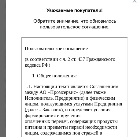
ка, крупа, макаронные изделия
ксофонные карты связи
Характеристики
Уважаемые покупатели!
со, птица, колбасы
кстиль, одежда, обувь, белье
Вес
0 кг
ощи, зелень, фрукты, ягоды
аковочные пакеты
Обратите внимание, что обновилось
пользовательское соглашение.
ченье, пряники, вафли, зефир
зяйственные товары
Как купить?
Оплата
ба, икра, морепродукты
ектротовары
Пользовательское соглашение
хар, соль, приправы, специи
Оформить заказ на нашем сайте легко. Просто добавьте
выбранные товары в корзину, а затем перейдите на страницу
ортивное питание
(в соответствии с ч. 2 ст. 437 Гражданского
Корзина, проверьте правильность заказанных позиций и
кодекса РФ)
вары для животных
нажмите кнопку «Оформить заказ».
Общее положения:
рты, пирожные, кексы, рулеты
Оформление заказа
1.1. Настоящий текст является Соглашением
ляльные и кошерные продукты
Проверьте правильность ввода информации: позиции заказа,
между АО «Промсервис» (далее также –
еб, хлебобулочные изделия
выбор местоположения, данные о покупателе. Нажмите
Исполнитель, Предприятие) и физическим
кнопку «Оформить заказ».
лицом, пользующимся услугами Предприятия
й, кофе, какао
(далее – Заказчик), и определяет условия
Наш сервис запоминает данные о пользователе, информацию
псы, сухарики, сухофрукты, орехи, семечки
формирования и вручения
о заказе и в следующий раз предложит вам повторить к
оплаченных передач, содержащих продукты
вводу данные предыдущего заказа. Если условия вам не
колад, шоколадные батончики
подходят, выбирайте другие варианты.
питания и предметы первой необходимости
лицам, содержащимся под стражей в