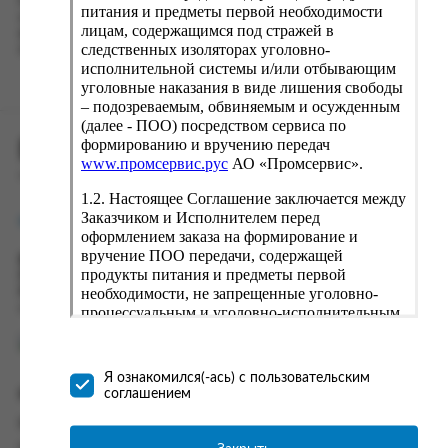
Наш сервис запоминает данные о пользователе, информацию
питания и предметы первой необходимости
о заказе и в следующий раз предложит вам повторить к
лицам, содержащимся под стражей в
вводу данные предыдущего заказа. Если условия вам не
следственных изоляторах уголовно-
подходят, выбирайте другие варианты.
исполнительной системы и/или отбывающим
уголовные наказания в виде лишения свободы
– подозреваемым, обвиняемым и осужденным
(далее - ПОО) посредством сервиса по
формированию и вручению передач
ПРОМСЕРВИС.РУС
www.промсервис.рус
АО «Промсервис».
сервис удалённого формирования заказов
1.2. Настоящее Соглашение заключается между
Заказчиком и Исполнителем перед
support@fguppromservis.ru
оформлением заказа на формирование и
вручение ПОО передачи, содержащей
Время работы поддержки:
продукты питания и предметы первой
Пн - Чт, 8.00 - 17.00
необходимости, не запрещенные уголовно-
Пт - 8.00 - 16.00
по местному времени выбранного ФКУ
процессуальным и уголовно-исполнительным
законодательством (далее - передача).
Формирование и вручение передач
осуществляется Исполнителем
Я ознакомился(-ась) с пользовательским
непосредственно на территории следственного
соглашением
Информация
изолятора или исправительного учреждения
ФСИН России. Соглашение может быть
Информация о доставке и оплате
заключено только в случае согласия Заказчика