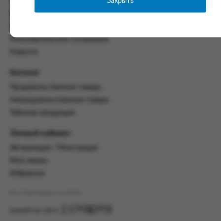
Закрыть
Часто задаваемые вопросы
со всеми условиями, оговоренными
Контакты
настоящим Соглашением.
Политика конфиденциальности
Предмет и порядок заключения
Пользовательское соглашение
соглашения:
Новости
2.1. Предметом Соглашения является оказание
Заказчику услуг по оформлению заказа (далее -
Каталог
Заказ) на формирование и вручение передачи
Продовольственные товары
ПОО.
Непродовольственные товары
2.2. Настоящее Соглашение считается
Табачная продукция
заключенным после прохождения Заказчиком
процедуры принятия условий данного
Личный кабинет
Соглашения на сайте www.промсервис.рус
посредством установки галочки в разделе «Я
Авторизация / Регистрация
ознакомлен и согласен с условиями
Мои заказы
Соглашения».
Избранное
2.3. Заказчик выбирает учреждение
и заполняет Заказ на передачу товаров в
АО "Промсервис" (c) 2026
соответствии с инструкциями, размещенными
на сайте Исполнителя, с указанием
разработка сайта
информации о лице, которому необходимо