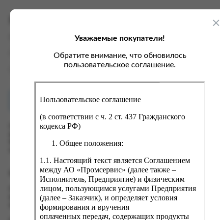
ка, крупа, макаронные изделия
ксофонные карты связи
со, птица, колбасы
кстиль, одежда, обувь, белье
Характеристики
ощи, зелень, фрукты, ягоды
аковочные пакеты
Уважаемые покупатели!
Вес
0.9 кг
ченье, пряники, вафли, зефир
зяйственные товары
Производитель
ОАО "Нэфис Косметикс"
Обратите внимание, что обновилось
ба, икра, морепродукты
ектротовары
пользовательское соглашение.
Страна
Россия
хар, соль, приправы, специи
ортивное питание
Пользовательское соглашение
Как купить?
Оплата
вары для животных
(в соответствии с ч. 2 ст. 437 Гражданского
рты, пирожные, кексы, рулеты
кодекса РФ)
Оформить заказ на нашем сайте легко. Просто добавьте
выбранные товары в корзину, а затем перейдите на страницу
ляльные и кошерные продукты
Общее положения:
Корзина, проверьте правильность заказанных позиций и
нажмите кнопку «Оформить заказ».
еб, хлебобулочные изделия
1.1. Настоящий текст является Соглашением
й, кофе, какао
между АО «Промсервис» (далее также –
Оформление заказа
Исполнитель, Предприятие) и физическим
псы, сухарики, сухофрукты, орехи, семечки
лицом, пользующимся услугами Предприятия
Проверьте правильность ввода информации: позиции заказа,
(далее – Заказчик), и определяет условия
выбор местоположения, данные о покупателе. Нажмите
колад, шоколадные батончики
кнопку «Оформить заказ».
формирования и вручения
оплаченных передач, содержащих продукты