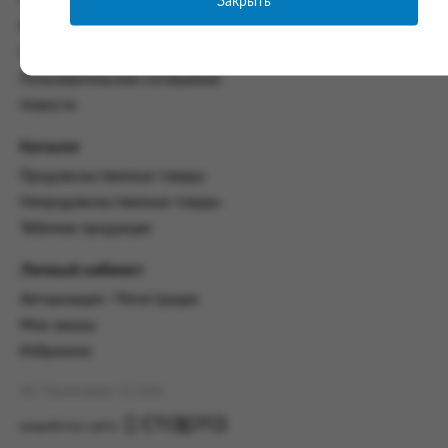
Закрыть
Часто задаваемые вопросы
со всеми условиями, оговоренными
Контакты
настоящим Соглашением.
Политика конфиденциальности
Предмет и порядок заключения
Пользовательское соглашение
соглашения:
Новости
2.1. Предметом Соглашения является оказание
Заказчику услуг по оформлению заказа (далее -
Каталог
Заказ) на формирование и вручение передачи
Продовольственные товары
ПОО.
Непродовольственные товары
2.2. Настоящее Соглашение считается
Табачная продукция
заключенным после прохождения Заказчиком
процедуры принятия условий данного
Личный кабинет
Соглашения на сайте www.промсервис.рус
посредством установки галочки в разделе «Я
Авторизация / Регистрация
ознакомлен и согласен с условиями
Мои заказы
Соглашения».
Избранное
2.3. Заказчик выбирает учреждение
и заполняет Заказ на передачу товаров в
АО "Промсервис" (c) 2026
соответствии с инструкциями, размещенными
на сайте Исполнителя, с указанием
разработка сайта
информации о лице, которому необходимо