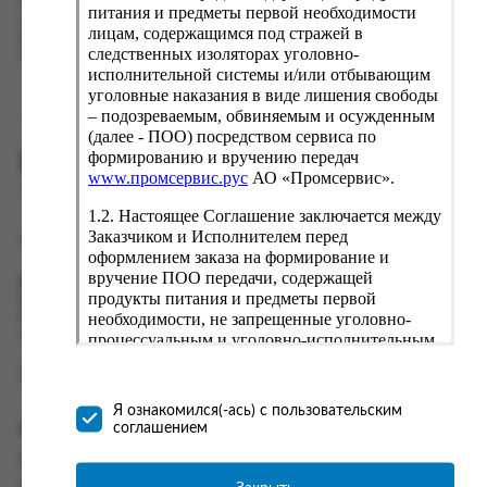
Наш сервис запоминает данные о пользователе, информацию
питания и предметы первой необходимости
о заказе и в следующий раз предложит вам повторить к
лицам, содержащимся под стражей в
вводу данные предыдущего заказа. Если условия вам не
следственных изоляторах уголовно-
подходят, выбирайте другие варианты.
исполнительной системы и/или отбывающим
уголовные наказания в виде лишения свободы
– подозреваемым, обвиняемым и осужденным
(далее - ПОО) посредством сервиса по
формированию и вручению передач
ПРОМСЕРВИС.РУС
www.промсервис.рус
АО «Промсервис».
сервис удалённого формирования заказов
1.2. Настоящее Соглашение заключается между
Заказчиком и Исполнителем перед
support@fguppromservis.ru
оформлением заказа на формирование и
вручение ПОО передачи, содержащей
Время работы поддержки:
продукты питания и предметы первой
Пн - Чт, 8.00 - 17.00
необходимости, не запрещенные уголовно-
Пт - 8.00 - 16.00
по местному времени выбранного ФКУ
процессуальным и уголовно-исполнительным
законодательством (далее - передача).
Формирование и вручение передач
осуществляется Исполнителем
Я ознакомился(-ась) с пользовательским
непосредственно на территории следственного
соглашением
Информация
изолятора или исправительного учреждения
ФСИН России. Соглашение может быть
Информация о доставке и оплате
заключено только в случае согласия Заказчика