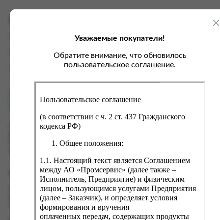
ка, крупа, макаронные изделия
ксофонные карты связи
со, птица, колбасы
кстиль, одежда, обувь, белье
Характеристики
ощи, зелень, фрукты, ягоды
аковочные пакеты
Уважаемые покупатели!
Вес
0.1 кг
ченье, пряники, вафли, зефир
зяйственные товары
Производитель
РАПИРА
Обратите внимание, что обновилось
ба, икра, морепродукты
ектротовары
пользовательское соглашение.
Страна
Россия
хар, соль, приправы, специи
ортивное питание
Пользовательское соглашение
Как купить?
Оплата
вары для животных
(в соответствии с ч. 2 ст. 437 Гражданского
рты, пирожные, кексы, рулеты
кодекса РФ)
Оформить заказ на нашем сайте легко. Просто добавьте
выбранные товары в корзину, а затем перейдите на страницу
ляльные и кошерные продукты
Общее положения:
Корзина, проверьте правильность заказанных позиций и
нажмите кнопку «Оформить заказ».
еб, хлебобулочные изделия
1.1. Настоящий текст является Соглашением
й, кофе, какао
между АО «Промсервис» (далее также –
Оформление заказа
Исполнитель, Предприятие) и физическим
псы, сухарики, сухофрукты, орехи, семечки
лицом, пользующимся услугами Предприятия
Проверьте правильность ввода информации: позиции заказа,
(далее – Заказчик), и определяет условия
выбор местоположения, данные о покупателе. Нажмите
колад, шоколадные батончики
кнопку «Оформить заказ».
формирования и вручения
оплаченных передач, содержащих продукты