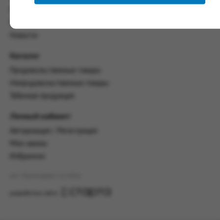
настоящим Соглашением.
Политика конфиденциальности
Пользовательское соглашение
Предмет и порядок заключения
соглашения:
Новости
2.1. Предметом Соглашения является оказание
Каталог
Заказчику услуг по оформлению заказа (далее -
Заказ) на формирование и вручение передачи
Продовольственные товары
ПОО.
Непродовольственные товары
Табачная продукция
2.2. Настоящее Соглашение считается
заключенным после прохождения Заказчиком
процедуры принятия условий данного
Личный кабинет
Соглашения на сайте www.промсервис.рус
Авторизация / Регистрация
посредством установки галочки в разделе «Я
ознакомлен и согласен с условиями
Мои заказы
Соглашения».
Избранное
2.3. Заказчик выбирает учреждение
АО "Промсервис" (c) 2026
и заполняет Заказ на передачу товаров в
соответствии с инструкциями, размещенными
разработка сайта
на сайте Исполнителя, с указанием
информации о лице, которому необходимо
вручить передачу (фамилия, имя отчество,