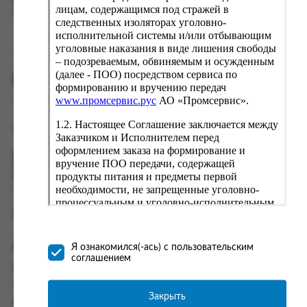
вводу данные предыдущего заказа. Если условия вам не
лицам, содержащимся под стражей в
подходят, выбирайте другие варианты.
следственных изоляторах уголовно-
исполнительной системы и/или отбывающим
уголовные наказания в виде лишения свободы
– подозреваемым, обвиняемым и осужденным
(далее - ПОО) посредством сервиса по
ПРОМСЕРВИС.РУС
формированию и вручению передач
сервис удалённого формирования заказов
www.промсервис.рус
АО «Промсервис».
1.2. Настоящее Соглашение заключается между
support@fguppromservis.ru
Заказчиком и Исполнителем перед
оформлением заказа на формирование и
Время работы поддержки:
вручение ПОО передачи, содержащей
Пн - Чт, 8.00 - 17.00
продукты питания и предметы первой
Пт - 8.00 - 16.00
необходимости, не запрещенные уголовно-
по местному времени выбранного ФКУ
процессуальным и уголовно-исполнительным
законодательством (далее - передача).
Формирование и вручение передач
осуществляется Исполнителем
Информация
Я ознакомился(-ась) с пользовательским
непосредственно на территории следственного
соглашением
изолятора или исправительного учреждения
Информация о доставке и оплате
ФСИН России. Соглашение может быть
Часто задаваемые вопросы
заключено только в случае согласия Заказчика
Закрыть
Контакты
со всеми условиями, оговоренными