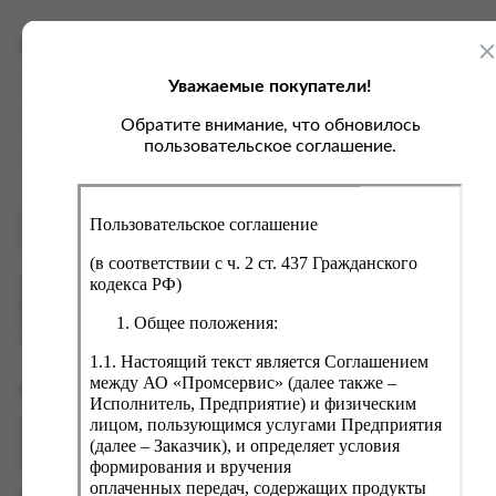
ка, крупа, макаронные изделия
ксофонные карты связи
со, птица, колбасы
кстиль, одежда, обувь, белье
Характеристики
ощи, зелень, фрукты, ягоды
аковочные пакеты
Уважаемые покупатели!
Вес
0.15 кг
ченье, пряники, вафли, зефир
зяйственные товары
Производитель
ООО "Арко"
Обратите внимание, что обновилось
ба, икра, морепродукты
ектротовары
пользовательское соглашение.
Страна
Россия
хар, соль, приправы, специи
ортивное питание
Пользовательское соглашение
Как купить?
Оплата
вары для животных
(в соответствии с ч. 2 ст. 437 Гражданского
рты, пирожные, кексы, рулеты
кодекса РФ)
Оформить заказ на нашем сайте легко. Просто добавьте
выбранные товары в корзину, а затем перейдите на страницу
ляльные и кошерные продукты
Общее положения:
Корзина, проверьте правильность заказанных позиций и
нажмите кнопку «Оформить заказ».
еб, хлебобулочные изделия
1.1. Настоящий текст является Соглашением
й, кофе, какао
между АО «Промсервис» (далее также –
Оформление заказа
Исполнитель, Предприятие) и физическим
псы, сухарики, сухофрукты, орехи, семечки
лицом, пользующимся услугами Предприятия
Проверьте правильность ввода информации: позиции заказа,
(далее – Заказчик), и определяет условия
выбор местоположения, данные о покупателе. Нажмите
колад, шоколадные батончики
кнопку «Оформить заказ».
формирования и вручения
оплаченных передач, содержащих продукты