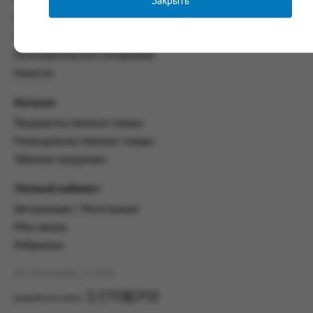
Закрыть
Часто задаваемые вопросы
со всеми условиями, оговоренными
Контакты
настоящим Соглашением.
Политика конфиденциальности
Предмет и порядок заключения
Пользовательское соглашение
соглашения:
Новости
2.1. Предметом Соглашения является оказание
Заказчику услуг по оформлению заказа (далее -
Каталог
Заказ) на формирование и вручение передачи
Продовольственные товары
ПОО.
Непродовольственные товары
2.2. Настоящее Соглашение считается
Табачная продукция
заключенным после прохождения Заказчиком
процедуры принятия условий данного
Личный кабинет
Соглашения на сайте www.промсервис.рус
посредством установки галочки в разделе «Я
Авторизация / Регистрация
ознакомлен и согласен с условиями
Мои заказы
Соглашения».
Избранное
2.3. Заказчик выбирает учреждение
и заполняет Заказ на передачу товаров в
АО "Промсервис" (c) 2026
соответствии с инструкциями, размещенными
на сайте Исполнителя, с указанием
разработка сайта
информации о лице, которому необходимо