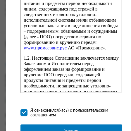
Наш сервис запоминает данные о пользователе, информацию
питания и предметы первой необходимости
о заказе и в следующий раз предложит вам повторить к
лицам, содержащимся под стражей в
вводу данные предыдущего заказа. Если условия вам не
следственных изоляторах уголовно-
подходят, выбирайте другие варианты.
исполнительной системы и/или отбывающим
уголовные наказания в виде лишения свободы
– подозреваемым, обвиняемым и осужденным
(далее - ПОО) посредством сервиса по
формированию и вручению передач
ПРОМСЕРВИС.РУС
www.промсервис.рус
АО «Промсервис».
сервис удалённого формирования заказов
1.2. Настоящее Соглашение заключается между
Заказчиком и Исполнителем перед
support@fguppromservis.ru
оформлением заказа на формирование и
вручение ПОО передачи, содержащей
Время работы поддержки:
продукты питания и предметы первой
Пн - Чт, 8.00 - 17.00
необходимости, не запрещенные уголовно-
Пт - 8.00 - 16.00
по местному времени выбранного ФКУ
процессуальным и уголовно-исполнительным
законодательством (далее - передача).
Формирование и вручение передач
осуществляется Исполнителем
Я ознакомился(-ась) с пользовательским
непосредственно на территории следственного
соглашением
Информация
изолятора или исправительного учреждения
ФСИН России. Соглашение может быть
Информация о доставке и оплате
заключено только в случае согласия Заказчика