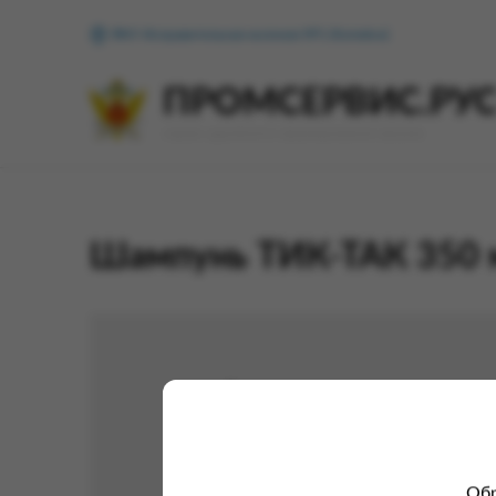
ФКУ Исправительная колония №1 (Копейск)
ПРОМСЕРВИС.РУ
сервис удалённого формирования заказов
Шампунь ТИК-ТАК 350 м
Обр