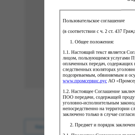
Пользовательское соглашение
(в соответствии с ч. 2 ст. 437 Гра
Общее положения:
1.1. Настоящий текст является С
лицом, пользующимся услугами Пр
оплаченных передач, содержащих 
следственных изоляторах уголовн
подозреваемым, обвиняемым и ос
www.промсервис.рус
АО «Промсе
1.2. Настоящее Соглашение заклю
ПОО передачи, содержащей проду
уголовно-исполнительным законод
непосредственно на территории с
заключено только в случае согла
Предмет и порядок заключен
Как купить?
Оплата