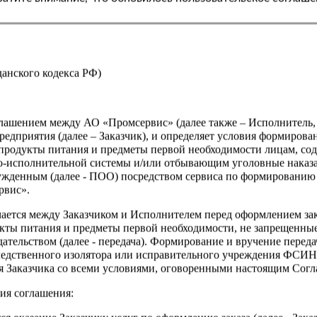
Страна
жданского кодекса РФ)
оглашением между АО «Промсервис» (далее также – Исполнитель
едприятия (далее – Заказчик), и определяет условия формирова
продукты питания и предметы первой необходимости лицам, со
о-исполнительной системы и/или отбывающим уголовные наказа
ужденным (далее - ПОО) посредством сервиса по формированию
рвис».
чается между Заказчиком и Исполнителем перед оформлением за
кты питания и предметы первой необходимости, не запрещенны
ательством (далее - передача). Формирование и вручение перед
ледственного изолятора или исправительного учреждения ФСИ
сия Заказчика со всеми условиями, оговоренными настоящим Сог
ия соглашения: