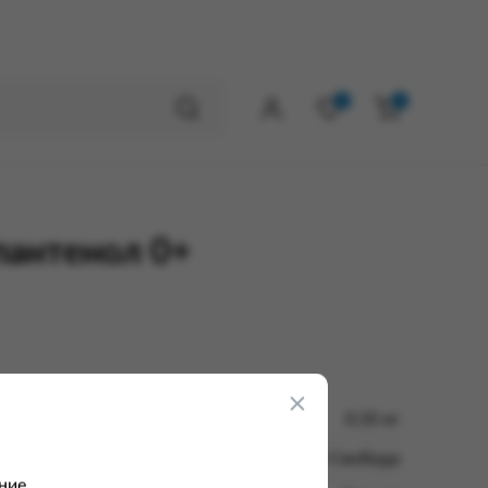
0
0
пантенол 0+
0.35 кг
ОАО Свобода
ние.