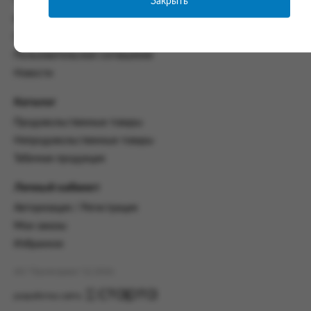
Закрыть
Часто задаваемые вопросы
со всеми условиями, оговоренными
Контакты
настоящим Соглашением.
Политика конфиденциальности
Предмет и порядок заключения
Пользовательское соглашение
соглашения:
Новости
2.1. Предметом Соглашения является оказание
Заказчику услуг по оформлению заказа (далее -
Каталог
Заказ) на формирование и вручение передачи
Продовольственные товары
ПОО.
Непродовольственные товары
2.2. Настоящее Соглашение считается
Табачная продукция
заключенным после прохождения Заказчиком
процедуры принятия условий данного
Личный кабинет
Соглашения на сайте www.промсервис.рус
посредством установки галочки в разделе «Я
Авторизация / Регистрация
ознакомлен и согласен с условиями
Мои заказы
Соглашения».
Избранное
2.3. Заказчик выбирает учреждение
и заполняет Заказ на передачу товаров в
АО "Промсервис" (c) 2026
соответствии с инструкциями, размещенными
на сайте Исполнителя, с указанием
разработка сайта
информации о лице, которому необходимо