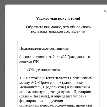
ка, крупа, макаронные изделия
ксофонные карты связи
со, птица, колбасы
кстиль, одежда, обувь, белье
Характеристики
ощи, зелень, фрукты, ягоды
аковочные пакеты
Уважаемые покупатели!
Вес
0.4 кг
ченье, пряники, вафли, зефир
зяйственные товары
Производитель
Magrav
Обратите внимание, что обновилось
ба, икра, морепродукты
ектротовары
пользовательское соглашение.
Страна
Россия
хар, соль, приправы, специи
ортивное питание
Пользовательское соглашение
Как купить?
Оплата
вары для животных
(в соответствии с ч. 2 ст. 437 Гражданского
рты, пирожные, кексы, рулеты
кодекса РФ)
Оформить заказ на нашем сайте легко. Просто добавьте
выбранные товары в корзину, а затем перейдите на страницу
ляльные и кошерные продукты
Общее положения:
Корзина, проверьте правильность заказанных позиций и
нажмите кнопку «Оформить заказ».
еб, хлебобулочные изделия
1.1. Настоящий текст является Соглашением
й, кофе, какао
между АО «Промсервис» (далее также –
Оформление заказа
Исполнитель, Предприятие) и физическим
псы, сухарики, сухофрукты, орехи, семечки
лицом, пользующимся услугами Предприятия
Проверьте правильность ввода информации: позиции заказа,
(далее – Заказчик), и определяет условия
выбор местоположения, данные о покупателе. Нажмите
колад, шоколадные батончики
кнопку «Оформить заказ».
формирования и вручения
оплаченных передач, содержащих продукты