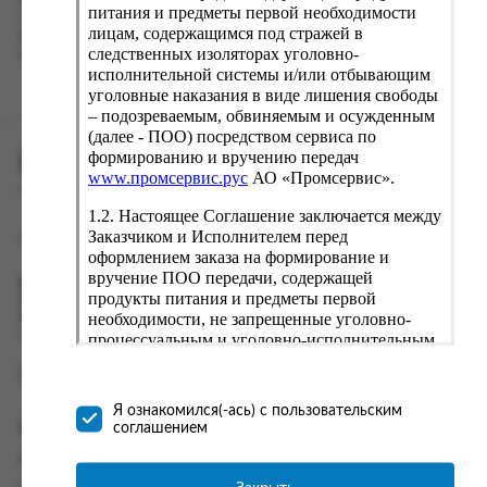
Наш сервис запоминает данные о пользователе, информацию
питания и предметы первой необходимости
о заказе и в следующий раз предложит вам повторить к
лицам, содержащимся под стражей в
вводу данные предыдущего заказа. Если условия вам не
следственных изоляторах уголовно-
подходят, выбирайте другие варианты.
исполнительной системы и/или отбывающим
уголовные наказания в виде лишения свободы
– подозреваемым, обвиняемым и осужденным
(далее - ПОО) посредством сервиса по
формированию и вручению передач
ПРОМСЕРВИС.РУС
www.промсервис.рус
АО «Промсервис».
сервис удалённого формирования заказов
1.2. Настоящее Соглашение заключается между
Заказчиком и Исполнителем перед
support@fguppromservis.ru
оформлением заказа на формирование и
вручение ПОО передачи, содержащей
Время работы поддержки:
продукты питания и предметы первой
Пн - Чт, 8.00 - 17.00
необходимости, не запрещенные уголовно-
Пт - 8.00 - 16.00
по местному времени выбранного ФКУ
процессуальным и уголовно-исполнительным
законодательством (далее - передача).
Формирование и вручение передач
осуществляется Исполнителем
Я ознакомился(-ась) с пользовательским
непосредственно на территории следственного
соглашением
Информация
изолятора или исправительного учреждения
ФСИН России. Соглашение может быть
Информация о доставке и оплате
заключено только в случае согласия Заказчика