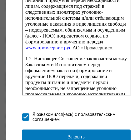
питания и предметы первой необходимости
вводу данные предыдущего заказа. Если условия вам не
лицам, содержащимся под стражей в
подходят, выбирайте другие варианты.
следственных изоляторах уголовно-
исполнительной системы и/или отбывающим
уголовные наказания в виде лишения свободы
– подозреваемым, обвиняемым и осужденным
(далее - ПОО) посредством сервиса по
ПРОМСЕРВИС.РУС
формированию и вручению передач
www.промсервис.рус
АО «Промсервис».
сервис удалённого формирования заказов
1.2. Настоящее Соглашение заключается между
support@fguppromservis.ru
Заказчиком и Исполнителем перед
оформлением заказа на формирование и
Время работы поддержки:
вручение ПОО передачи, содержащей
Пн - Чт, 8.00 - 17.00
продукты питания и предметы первой
Пт - 8.00 - 16.00
необходимости, не запрещенные уголовно-
по местному времени выбранного ФКУ
процессуальным и уголовно-исполнительным
законодательством (далее - передача).
Формирование и вручение передач
осуществляется Исполнителем
Я ознакомился(-ась) с пользовательским
Информация
непосредственно на территории следственного
соглашением
изолятора или исправительного учреждения
Информация о доставке и оплате
ФСИН России. Соглашение может быть
Часто задаваемые вопросы
заключено только в случае согласия Заказчика
Закрыть