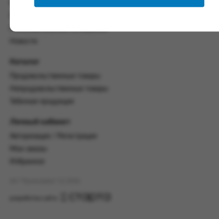
со всеми условиями, оговоренными
Контакты
настоящим Соглашением.
Политика конфиденциальности
Предмет и порядок заключения
Пользовательское соглашение
соглашения:
Новости
2.1. Предметом Соглашения является оказание
Каталог
Заказчику услуг по оформлению заказа (далее -
Заказ) на формирование и вручение передачи
Продовольственные товары
ПОО.
Непродовольственные товары
2.2. Настоящее Соглашение считается
Табачная продукция
заключенным после прохождения Заказчиком
процедуры принятия условий данного
Личный кабинет
Соглашения на сайте www.промсервис.рус
Авторизация / Регистрация
посредством установки галочки в разделе «Я
ознакомлен и согласен с условиями
Мои заказы
Соглашения».
Избранное
2.3. Заказчик выбирает учреждение
АО "Промсервис" (c) 2026
и заполняет Заказ на передачу товаров в
соответствии с инструкциями, размещенными
разработка сайта
на сайте Исполнителя, с указанием
информации о лице, которому необходимо