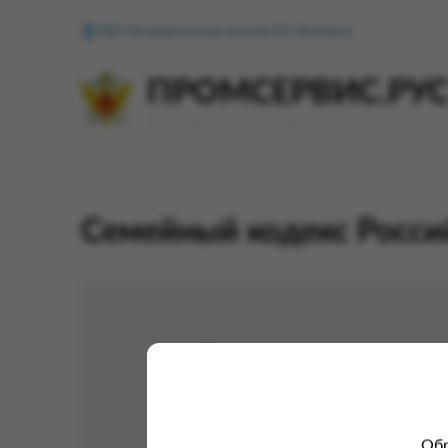
ФКУ Исправительная колония №1 (Копейск)
ПРОМСЕРВИС.РУ
сервис удалённого формирования заказов
Семейный кодекс Россий
Обр