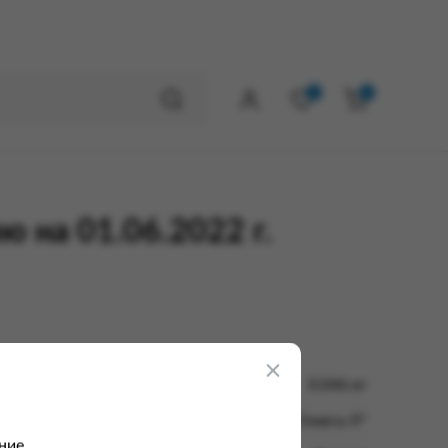
0
0
 на 01.06.2022 г.
0.046 кг
Издательство "Омега-Л"
ние.