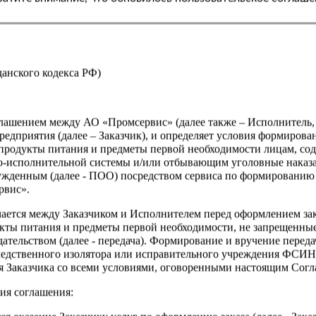
Страна
жданского кодекса РФ)
оглашением между АО «Промсервис» (далее также – Исполнитель
едприятия (далее – Заказчик), и определяет условия формирова
продукты питания и предметы первой необходимости лицам, со
о-исполнительной системы и/или отбывающим уголовные наказа
ужденным (далее - ПОО) посредством сервиса по формированию
рвис».
чается между Заказчиком и Исполнителем перед оформлением за
кты питания и предметы первой необходимости, не запрещенны
ательством (далее - передача). Формирование и вручение перед
ледственного изолятора или исправительного учреждения ФСИ
сия Заказчика со всеми условиями, оговоренными настоящим Сог
ия соглашения: