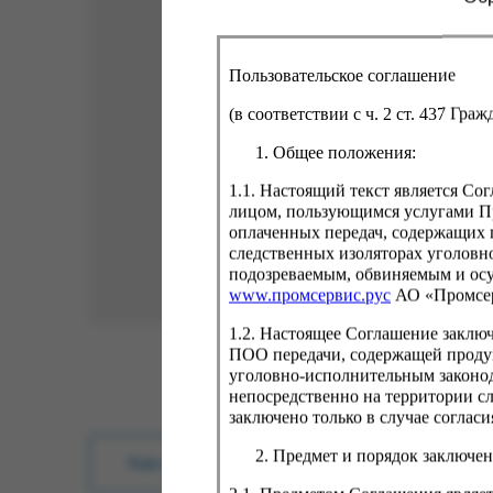
Пользовательское соглашение
(в соответствии с ч. 2 ст. 437 Гра
Общее положения:
1.1. Настоящий текст является С
лицом, пользующимся услугами Пр
оплаченных передач, содержащих 
следственных изоляторах уголовн
подозреваемым, обвиняемым и ос
www.промсервис.рус
АО «Промсе
1.2. Настоящее Соглашение заклю
ПОО передачи, содержащей проду
уголовно-исполнительным законод
непосредственно на территории с
заключено только в случае согла
Предмет и порядок заключен
Как купить?
Оплата