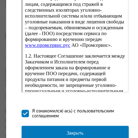
вводу данные предыдущего заказа. Если условия вам не
лицам, содержащимся под стражей в
подходят, выбирайте другие варианты.
следственных изоляторах уголовно-
исполнительной системы и/или отбывающим
уголовные наказания в виде лишения свободы
– подозреваемым, обвиняемым и осужденным
(далее - ПОО) посредством сервиса по
ПРОМСЕРВИС.РУС
формированию и вручению передач
сервис удалённого формирования заказов
www.промсервис.рус
АО «Промсервис».
1.2. Настоящее Соглашение заключается между
support@fguppromservis.ru
Заказчиком и Исполнителем перед
оформлением заказа на формирование и
Время работы поддержки:
вручение ПОО передачи, содержащей
Пн - Чт, 8.00 - 17.00
продукты питания и предметы первой
Пт - 8.00 - 16.00
необходимости, не запрещенные уголовно-
по местному времени выбранного ФКУ
процессуальным и уголовно-исполнительным
законодательством (далее - передача).
Формирование и вручение передач
осуществляется Исполнителем
Информация
Я ознакомился(-ась) с пользовательским
непосредственно на территории следственного
соглашением
изолятора или исправительного учреждения
Информация о доставке и оплате
ФСИН России. Соглашение может быть
Часто задаваемые вопросы
заключено только в случае согласия Заказчика
Закрыть
Контакты
со всеми условиями, оговоренными