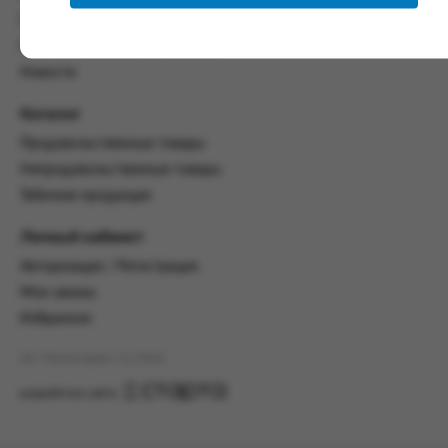
настоящим Соглашением.
Политика конфиденциальности
Пользовательское соглашение
Предмет и порядок заключения
соглашения:
Новости
2.1. Предметом Соглашения является оказание
Каталог
Заказчику услуг по оформлению заказа (далее -
Заказ) на формирование и вручение передачи
Продовольственные товары
ПОО.
Непродовольственные товары
Табачная продукция
2.2. Настоящее Соглашение считается
заключенным после прохождения Заказчиком
процедуры принятия условий данного
Личный кабинет
Соглашения на сайте www.промсервис.рус
Авторизация / Регистрация
посредством установки галочки в разделе «Я
ознакомлен и согласен с условиями
Мои заказы
Соглашения».
Избранное
2.3. Заказчик выбирает учреждение
АО "Промсервис" (c) 2026
и заполняет Заказ на передачу товаров в
соответствии с инструкциями, размещенными
разработка сайта
на сайте Исполнителя, с указанием
информации о лице, которому необходимо
вручить передачу (фамилия, имя отчество,