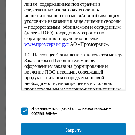
вводу данные предыдущего заказа. Если условия вам не
лицам, содержащимся под стражей в
подходят, выбирайте другие варианты.
следственных изоляторах уголовно-
исполнительной системы и/или отбывающим
уголовные наказания в виде лишения свободы
– подозреваемым, обвиняемым и осужденным
(далее - ПОО) посредством сервиса по
ПРОМСЕРВИС.РУС
формированию и вручению передач
сервис удалённого формирования заказов
www.промсервис.рус
АО «Промсервис».
1.2. Настоящее Соглашение заключается между
support@fguppromservis.ru
Заказчиком и Исполнителем перед
оформлением заказа на формирование и
Время работы поддержки:
вручение ПОО передачи, содержащей
Пн - Чт, 8.00 - 17.00
продукты питания и предметы первой
Пт - 8.00 - 16.00
необходимости, не запрещенные уголовно-
по местному времени выбранного ФКУ
процессуальным и уголовно-исполнительным
законодательством (далее - передача).
Формирование и вручение передач
осуществляется Исполнителем
Информация
Я ознакомился(-ась) с пользовательским
непосредственно на территории следственного
соглашением
изолятора или исправительного учреждения
Информация о доставке и оплате
ФСИН России. Соглашение может быть
Часто задаваемые вопросы
заключено только в случае согласия Заказчика
Закрыть
Контакты
со всеми условиями, оговоренными