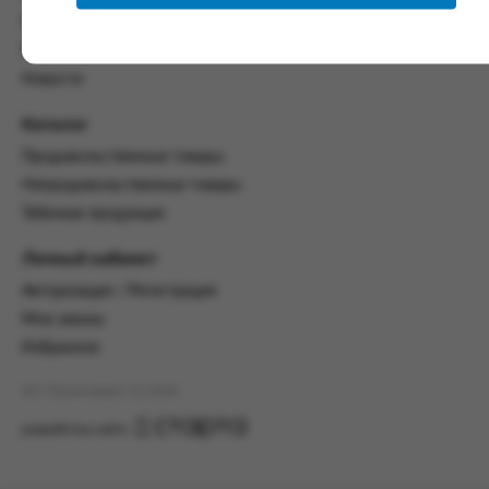
настоящим Соглашением.
Политика конфиденциальности
Пользовательское соглашение
Предмет и порядок заключения
соглашения:
Новости
2.1. Предметом Соглашения является оказание
Каталог
Заказчику услуг по оформлению заказа (далее -
Заказ) на формирование и вручение передачи
Продовольственные товары
ПОО.
Непродовольственные товары
Табачная продукция
2.2. Настоящее Соглашение считается
заключенным после прохождения Заказчиком
процедуры принятия условий данного
Личный кабинет
Соглашения на сайте www.промсервис.рус
Авторизация / Регистрация
посредством установки галочки в разделе «Я
ознакомлен и согласен с условиями
Мои заказы
Соглашения».
Избранное
2.3. Заказчик выбирает учреждение
АО "Промсервис" (c) 2026
и заполняет Заказ на передачу товаров в
соответствии с инструкциями, размещенными
разработка сайта
на сайте Исполнителя, с указанием
информации о лице, которому необходимо
вручить передачу (фамилия, имя отчество,