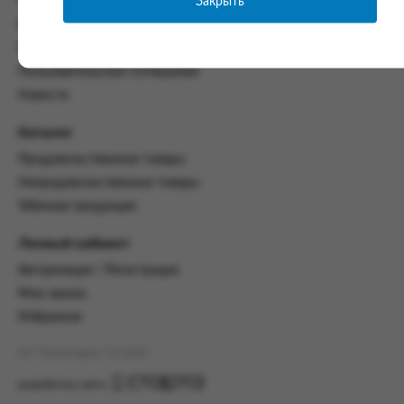
Закрыть
Часто задаваемые вопросы
со всеми условиями, оговоренными
Контакты
настоящим Соглашением.
Политика конфиденциальности
Предмет и порядок заключения
Пользовательское соглашение
соглашения:
Новости
2.1. Предметом Соглашения является оказание
Заказчику услуг по оформлению заказа (далее -
Каталог
Заказ) на формирование и вручение передачи
Продовольственные товары
ПОО.
Непродовольственные товары
2.2. Настоящее Соглашение считается
Табачная продукция
заключенным после прохождения Заказчиком
процедуры принятия условий данного
Личный кабинет
Соглашения на сайте www.промсервис.рус
посредством установки галочки в разделе «Я
Авторизация / Регистрация
ознакомлен и согласен с условиями
Мои заказы
Соглашения».
Избранное
2.3. Заказчик выбирает учреждение
и заполняет Заказ на передачу товаров в
АО "Промсервис" (c) 2026
соответствии с инструкциями, размещенными
на сайте Исполнителя, с указанием
разработка сайта
информации о лице, которому необходимо