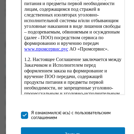
Наш сервис запоминает данные о пользователе, информацию
питания и предметы первой необходимости
о заказе и в следующий раз предложит вам повторить к
лицам, содержащимся под стражей в
вводу данные предыдущего заказа. Если условия вам не
следственных изоляторах уголовно-
подходят, выбирайте другие варианты.
исполнительной системы и/или отбывающим
уголовные наказания в виде лишения свободы
– подозреваемым, обвиняемым и осужденным
(далее - ПОО) посредством сервиса по
формированию и вручению передач
ПРОМСЕРВИС.РУС
www.промсервис.рус
АО «Промсервис».
сервис удалённого формирования заказов
1.2. Настоящее Соглашение заключается между
Заказчиком и Исполнителем перед
support@fguppromservis.ru
оформлением заказа на формирование и
вручение ПОО передачи, содержащей
Время работы поддержки:
продукты питания и предметы первой
Пн - Чт, 8.00 - 17.00
необходимости, не запрещенные уголовно-
Пт - 8.00 - 16.00
по местному времени выбранного ФКУ
процессуальным и уголовно-исполнительным
законодательством (далее - передача).
Формирование и вручение передач
осуществляется Исполнителем
Я ознакомился(-ась) с пользовательским
непосредственно на территории следственного
соглашением
Информация
изолятора или исправительного учреждения
ФСИН России. Соглашение может быть
Информация о доставке и оплате
заключено только в случае согласия Заказчика