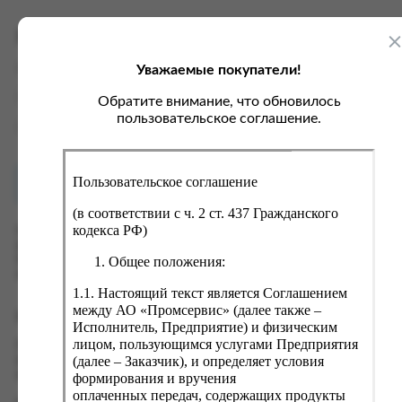
ка, крупа, макаронные изделия
ксофонные карты связи
со, птица, колбасы
кстиль, одежда, обувь, белье
Характеристики
ощи, зелень, фрукты, ягоды
аковочные пакеты
Уважаемые покупатели!
Вес
0.031 кг
ченье, пряники, вафли, зефир
зяйственные товары
Производитель
Сувенир ОПТ
Обратите внимание, что обновилось
ба, икра, морепродукты
ектротовары
пользовательское соглашение.
Страна
Россия
хар, соль, приправы, специи
ортивное питание
Пользовательское соглашение
Как купить?
Оплата
вары для животных
(в соответствии с ч. 2 ст. 437 Гражданского
рты, пирожные, кексы, рулеты
кодекса РФ)
Оформить заказ на нашем сайте легко. Просто добавьте
выбранные товары в корзину, а затем перейдите на страницу
ляльные и кошерные продукты
Общее положения:
Корзина, проверьте правильность заказанных позиций и
нажмите кнопку «Оформить заказ».
еб, хлебобулочные изделия
1.1. Настоящий текст является Соглашением
й, кофе, какао
между АО «Промсервис» (далее также –
Оформление заказа
Исполнитель, Предприятие) и физическим
псы, сухарики, сухофрукты, орехи, семечки
лицом, пользующимся услугами Предприятия
Проверьте правильность ввода информации: позиции заказа,
(далее – Заказчик), и определяет условия
выбор местоположения, данные о покупателе. Нажмите
колад, шоколадные батончики
кнопку «Оформить заказ».
формирования и вручения
оплаченных передач, содержащих продукты