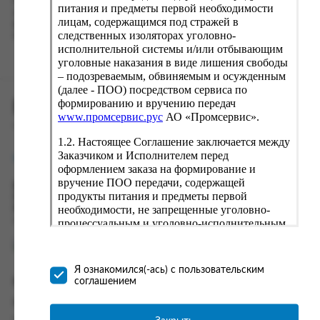
Наш сервис запоминает данные о пользователе, информацию
питания и предметы первой необходимости
о заказе и в следующий раз предложит вам повторить к
лицам, содержащимся под стражей в
вводу данные предыдущего заказа. Если условия вам не
следственных изоляторах уголовно-
подходят, выбирайте другие варианты.
исполнительной системы и/или отбывающим
уголовные наказания в виде лишения свободы
– подозреваемым, обвиняемым и осужденным
(далее - ПОО) посредством сервиса по
формированию и вручению передач
ПРОМСЕРВИС.РУС
www.промсервис.рус
АО «Промсервис».
сервис удалённого формирования заказов
1.2. Настоящее Соглашение заключается между
Заказчиком и Исполнителем перед
support@fguppromservis.ru
оформлением заказа на формирование и
вручение ПОО передачи, содержащей
Время работы поддержки:
продукты питания и предметы первой
Пн - Чт, 8.00 - 17.00
необходимости, не запрещенные уголовно-
Пт - 8.00 - 16.00
по местному времени выбранного ФКУ
процессуальным и уголовно-исполнительным
законодательством (далее - передача).
Формирование и вручение передач
осуществляется Исполнителем
Я ознакомился(-ась) с пользовательским
непосредственно на территории следственного
соглашением
Информация
изолятора или исправительного учреждения
ФСИН России. Соглашение может быть
Информация о доставке и оплате
заключено только в случае согласия Заказчика