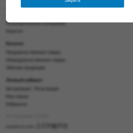
Закрыть
Часто задаваемые вопросы
со всеми условиями, оговоренными
Контакты
настоящим Соглашением.
Политика конфиденциальности
Предмет и порядок заключения
Пользовательское соглашение
соглашения:
Новости
2.1. Предметом Соглашения является оказание
Заказчику услуг по оформлению заказа (далее -
Каталог
Заказ) на формирование и вручение передачи
Продовольственные товары
ПОО.
Непродовольственные товары
2.2. Настоящее Соглашение считается
Табачная продукция
заключенным после прохождения Заказчиком
процедуры принятия условий данного
Личный кабинет
Соглашения на сайте www.промсервис.рус
посредством установки галочки в разделе «Я
Авторизация / Регистрация
ознакомлен и согласен с условиями
Мои заказы
Соглашения».
Избранное
2.3. Заказчик выбирает учреждение
и заполняет Заказ на передачу товаров в
АО "Промсервис" (c) 2026
соответствии с инструкциями, размещенными
на сайте Исполнителя, с указанием
разработка сайта
информации о лице, которому необходимо