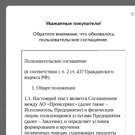
ка, крупа, макаронные изделия
ксофонные карты связи
со, птица, колбасы
кстиль, одежда, обувь, белье
Характеристики
ощи, зелень, фрукты, ягоды
аковочные пакеты
Уважаемые покупатели!
Вес
0.5 кг
ченье, пряники, вафли, зефир
зяйственные товары
Производитель
ОПТ Трейд
Обратите внимание, что обновилось
ба, икра, морепродукты
ектротовары
пользовательское соглашение.
Страна
Россия
хар, соль, приправы, специи
ортивное питание
Пользовательское соглашение
Как купить?
Оплата
вары для животных
(в соответствии с ч. 2 ст. 437 Гражданского
рты, пирожные, кексы, рулеты
кодекса РФ)
Оформить заказ на нашем сайте легко. Просто добавьте
выбранные товары в корзину, а затем перейдите на страницу
ляльные и кошерные продукты
Общее положения:
Корзина, проверьте правильность заказанных позиций и
нажмите кнопку «Оформить заказ».
еб, хлебобулочные изделия
1.1. Настоящий текст является Соглашением
й, кофе, какао
между АО «Промсервис» (далее также –
Оформление заказа
Исполнитель, Предприятие) и физическим
псы, сухарики, сухофрукты, орехи, семечки
лицом, пользующимся услугами Предприятия
Проверьте правильность ввода информации: позиции заказа,
(далее – Заказчик), и определяет условия
выбор местоположения, данные о покупателе. Нажмите
колад, шоколадные батончики
кнопку «Оформить заказ».
формирования и вручения
оплаченных передач, содержащих продукты