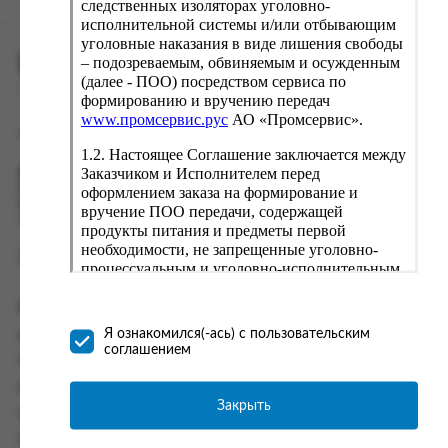
следственных изоляторах уголовно-
исполнительной системы и/или отбывающим
уголовные наказания в виде лишения свободы
ПРОМСЕРВИС.РУС
– подозреваемым, обвиняемым и осужденным
(далее - ПОО) посредством сервиса по
сервис удалённого формирования заказов
формированию и вручению передач
www.промсервис.рус
АО «Промсервис».
support@fguppromservis.ru
1.2. Настоящее Соглашение заключается между
Заказчиком и Исполнителем перед
Время работы поддержки:
Пн - Чт, 8.00 - 17.00
оформлением заказа на формирование и
Пт - 8.00 - 16.00
вручение ПОО передачи, содержащей
по местному времени выбранного ФКУ
продукты питания и предметы первой
необходимости, не запрещенные уголовно-
процессуальным и уголовно-исполнительным
законодательством (далее - передача).
Формирование и вручение передач
Информация
осуществляется Исполнителем
Я ознакомился(-ась) с пользовательским
Информация о доставке и оплате
непосредственно на территории следственного
соглашением
изолятора или исправительного учреждения
Часто задаваемые вопросы
ФСИН России. Соглашение может быть
Контакты
заключено только в случае согласия Заказчика
Закрыть
Политика конфиденциальности
со всеми условиями, оговоренными
настоящим Соглашением.
Пользовательское соглашение