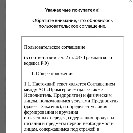
ка, крупа, макаронные изделия
ксофонные карты связи
Характеристики
Уважаемые покупатели!
со, птица, колбасы
кстиль, одежда, обувь, белье
Вес
0.2 кг
ощи, зелень, фрукты, ягоды
аковочные пакеты
Обратите внимание, что обновилось
пользовательское соглашение.
ченье, пряники, вафли, зефир
зяйственные товары
Как купить?
Оплата
ба, икра, морепродукты
ектротовары
Пользовательское соглашение
хар, соль, приправы, специи
Оформить заказ на нашем сайте легко. Просто добавьте
выбранные товары в корзину, а затем перейдите на страницу
ортивное питание
(в соответствии с ч. 2 ст. 437 Гражданского
Корзина, проверьте правильность заказанных позиций и
кодекса РФ)
вары для животных
нажмите кнопку «Оформить заказ».
Общее положения:
рты, пирожные, кексы, рулеты
Оформление заказа
1.1. Настоящий текст является Соглашением
ляльные и кошерные продукты
Проверьте правильность ввода информации: позиции заказа,
между АО «Промсервис» (далее также –
еб, хлебобулочные изделия
выбор местоположения, данные о покупателе. Нажмите
Исполнитель, Предприятие) и физическим
кнопку «Оформить заказ».
лицом, пользующимся услугами Предприятия
й, кофе, какао
(далее – Заказчик), и определяет условия
Наш сервис запоминает данные о пользователе, информацию
псы, сухарики, сухофрукты, орехи, семечки
формирования и вручения
о заказе и в следующий раз предложит вам повторить к
оплаченных передач, содержащих продукты
вводу данные предыдущего заказа. Если условия вам не
колад, шоколадные батончики
подходят, выбирайте другие варианты.
питания и предметы первой необходимости
лицам, содержащимся под стражей в