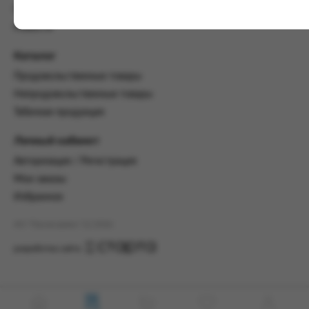
настоящим Соглашением.
Пользовательское соглашение
Предмет и порядок заключения
Новости
соглашения:
Каталог
2.1. Предметом Соглашения является оказание
Заказчику услуг по оформлению заказа (далее -
Продовольственные товары
Заказ) на формирование и вручение передачи
Непродовольственные товары
ПОО.
Табачная продукция
2.2. Настоящее Соглашение считается
заключенным после прохождения Заказчиком
Личный кабинет
процедуры принятия условий данного
Авторизация / Регистрация
Соглашения на сайте www.промсервис.рус
посредством установки галочки в разделе «Я
Мои заказы
ознакомлен и согласен с условиями
Избранное
Соглашения».
АО "Промсервис" (c) 2026
2.3. Заказчик выбирает учреждение
и заполняет Заказ на передачу товаров в
разработка сайта
соответствии с инструкциями, размещенными
на сайте Исполнителя, с указанием
информации о лице, которому необходимо
вручить передачу (фамилия, имя отчество,
день, месяц и год рождения).