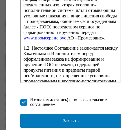
следственных изоляторах уголовно-
исполнительной системы и/или отбывающим
уголовные наказания в виде лишения свободы
– подозреваемым, обвиняемым и осужденным
ПРОМСЕРВИС.РУС
(далее - ПОО) посредством сервиса по
формированию и вручению передач
сервис удалённого формирования заказов
www.промсервис.рус
АО «Промсервис».
support@fguppromservis.ru
1.2. Настоящее Соглашение заключается между
Заказчиком и Исполнителем перед
Время работы поддержки:
оформлением заказа на формирование и
Пн - Чт, 8.00 - 17.00
вручение ПОО передачи, содержащей
Пт - 8.00 - 16.00
продукты питания и предметы первой
по местному времени выбранного ФКУ
необходимости, не запрещенные уголовно-
процессуальным и уголовно-исполнительным
законодательством (далее - передача).
Формирование и вручение передач
Информация
осуществляется Исполнителем
Я ознакомился(-ась) с пользовательским
непосредственно на территории следственного
Информация о доставке и оплате
соглашением
изолятора или исправительного учреждения
Часто задаваемые вопросы
ФСИН России. Соглашение может быть
заключено только в случае согласия Заказчика
Контакты
Закрыть
со всеми условиями, оговоренными
Политика конфиденциальности