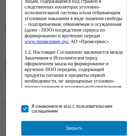
лицам, содержащимся под стражей в
следственных изоляторах уголовно-
исполнительной системы и/или отбывающим
уголовные наказания в виде лишения свободы
– подозреваемым, обвиняемым и осужденным
ПРОМСЕРВИС.РУС
(далее - ПОО) посредством сервиса по
формированию и вручению передач
сервис удалённого формирования заказов
www.промсервис.рус
АО «Промсервис».
support@fguppromservis.ru
1.2. Настоящее Соглашение заключается между
Заказчиком и Исполнителем перед
оформлением заказа на формирование и
Время работы поддержки:
Пн - Чт, 8.00 - 17.00
вручение ПОО передачи, содержащей
Пт - 8.00 - 16.00
продукты питания и предметы первой
по местному времени выбранного ФКУ
необходимости, не запрещенные уголовно-
процессуальным и уголовно-исполнительным
законодательством (далее - передача).
Формирование и вручение передач
Информация
осуществляется Исполнителем
Я ознакомился(-ась) с пользовательским
непосредственно на территории следственного
соглашением
Информация о доставке и оплате
изолятора или исправительного учреждения
Часто задаваемые вопросы
ФСИН России. Соглашение может быть
заключено только в случае согласия Заказчика
Закрыть
Контакты
со всеми условиями, оговоренными