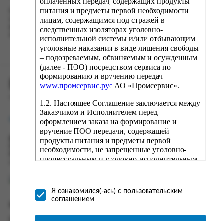
оплаченных передач, содержащих продукты
питания и предметы первой необходимости
Наш сервис запоминает данные о пользователе, информацию
лицам, содержащимся под стражей в
о заказе и в следующий раз предложит вам повторить к
вводу данные предыдущего заказа. Если условия вам не
следственных изоляторах уголовно-
подходят, выбирайте другие варианты.
исполнительной системы и/или отбывающим
уголовные наказания в виде лишения свободы
– подозреваемым, обвиняемым и осужденным
(далее - ПОО) посредством сервиса по
формированию и вручению передач
ПРОМСЕРВИС.РУС
www.промсервис.рус
АО «Промсервис».
сервис удалённого формирования заказов
1.2. Настоящее Соглашение заключается между
Заказчиком и Исполнителем перед
support@fguppromservis.ru
оформлением заказа на формирование и
вручение ПОО передачи, содержащей
Время работы поддержки:
продукты питания и предметы первой
Пн - Чт, 8.00 - 17.00
необходимости, не запрещенные уголовно-
Пт - 8.00 - 16.00
процессуальным и уголовно-исполнительным
по местному времени выбранного ФКУ
законодательством (далее - передача).
Формирование и вручение передач
осуществляется Исполнителем
Я ознакомился(-ась) с пользовательским
непосредственно на территории следственного
соглашением
Информация
изолятора или исправительного учреждения
ФСИН России. Соглашение может быть
Информация о доставке и оплате