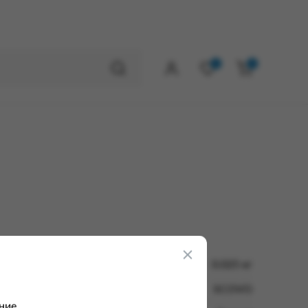
0
0
0.025 кг
SCOVO
ние.