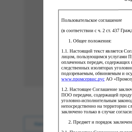
Пользовательское соглашение
(в соответствии с ч. 2 ст. 437 Гра
Общее положения:
1.1. Настоящий текст является С
лицом, пользующимся услугами Пр
оплаченных передач, содержащих 
следственных изоляторах уголовн
подозреваемым, обвиняемым и ос
www.промсервис.рус
АО «Промсе
1.2. Настоящее Соглашение заклю
ПОО передачи, содержащей проду
уголовно-исполнительным законод
непосредственно на территории с
заключено только в случае согла
Предмет и порядок заключен
Как купить?
Оплата