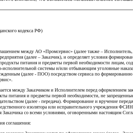
Страна
жданского кодекса РФ)
оглашением между АО «Промсервис» (далее также – Исполнитель
едприятия (далее – Заказчик), и определяет условия формирова
продукты питания и предметы первой необходимости лицам, со
о-исполнительной системы и/или отбывающим уголовные наказа
ужденным (далее - ПОО) посредством сервиса по формированию
рвис».
чается между Заказчиком и Исполнителем перед оформлением за
кты питания и предметы первой необходимости, не запрещенны
ательством (далее - передача). Формирование и вручение перед
ледственного изолятора или исправительного учреждения ФСИ
сия Заказчика со всеми условиями, оговоренными настоящим Сог
ия соглашения: