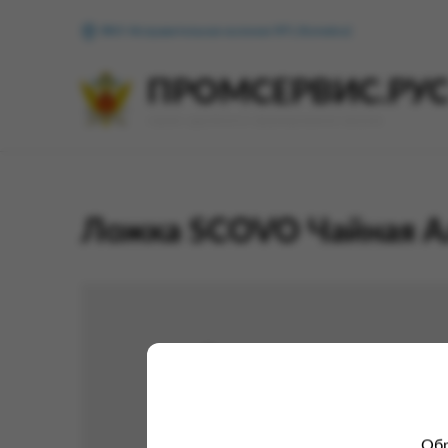
ФКУ Исправительная колония №1 (Копейск)
ПРОМСЕРВИС.РУ
сервис удалённого формирования заказов
Ложка SCOVO Чайная А
Обр