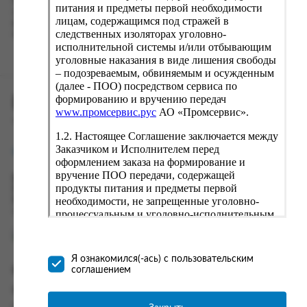
Наш сервис запоминает данные о пользователе, информацию
питания и предметы первой необходимости
о заказе и в следующий раз предложит вам повторить к
лицам, содержащимся под стражей в
вводу данные предыдущего заказа. Если условия вам не
следственных изоляторах уголовно-
подходят, выбирайте другие варианты.
исполнительной системы и/или отбывающим
уголовные наказания в виде лишения свободы
– подозреваемым, обвиняемым и осужденным
(далее - ПОО) посредством сервиса по
формированию и вручению передач
ПРОМСЕРВИС.РУС
www.промсервис.рус
АО «Промсервис».
сервис удалённого формирования заказов
1.2. Настоящее Соглашение заключается между
Заказчиком и Исполнителем перед
support@fguppromservis.ru
оформлением заказа на формирование и
вручение ПОО передачи, содержащей
Время работы поддержки:
продукты питания и предметы первой
Пн - Чт, 8.00 - 17.00
необходимости, не запрещенные уголовно-
Пт - 8.00 - 16.00
по местному времени выбранного ФКУ
процессуальным и уголовно-исполнительным
законодательством (далее - передача).
Формирование и вручение передач
осуществляется Исполнителем
Я ознакомился(-ась) с пользовательским
непосредственно на территории следственного
соглашением
Информация
изолятора или исправительного учреждения
ФСИН России. Соглашение может быть
Информация о доставке и оплате
заключено только в случае согласия Заказчика