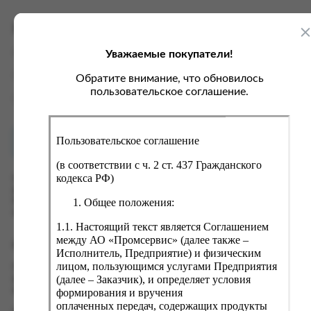
ка, крупа, макаронные изделия
ксофонные карты связи
со, птица, колбасы
кстиль, одежда, обувь, белье
Характеристики
ощи, зелень, фрукты, ягоды
аковочные пакеты
Уважаемые покупатели!
Вес
0.05 кг
ченье, пряники, вафли, зефир
зяйственные товары
Производитель
Фитокосметик
Обратите внимание, что обновилось
ба, икра, морепродукты
ектротовары
пользовательское соглашение.
Страна
Россия
хар, соль, приправы, специи
ортивное питание
Пользовательское соглашение
Как купить?
Оплата
вары для животных
(в соответствии с ч. 2 ст. 437 Гражданского
рты, пирожные, кексы, рулеты
кодекса РФ)
Оформить заказ на нашем сайте легко. Просто добавьте
выбранные товары в корзину, а затем перейдите на страницу
ляльные и кошерные продукты
Общее положения:
Корзина, проверьте правильность заказанных позиций и
нажмите кнопку «Оформить заказ».
еб, хлебобулочные изделия
1.1. Настоящий текст является Соглашением
й, кофе, какао
между АО «Промсервис» (далее также –
Оформление заказа
Исполнитель, Предприятие) и физическим
псы, сухарики, сухофрукты, орехи, семечки
лицом, пользующимся услугами Предприятия
Проверьте правильность ввода информации: позиции заказа,
(далее – Заказчик), и определяет условия
выбор местоположения, данные о покупателе. Нажмите
колад, шоколадные батончики
кнопку «Оформить заказ».
формирования и вручения
оплаченных передач, содержащих продукты