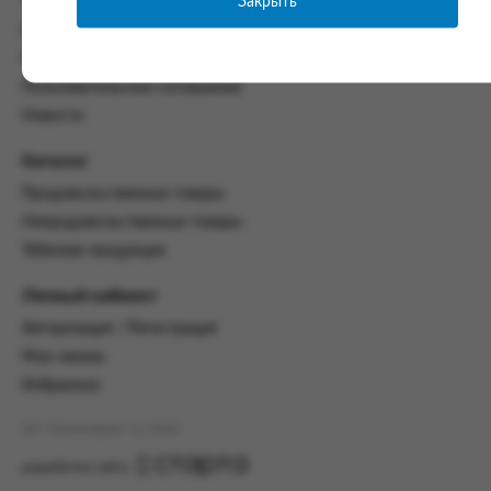
Закрыть
Часто задаваемые вопросы
со всеми условиями, оговоренными
Контакты
настоящим Соглашением.
Политика конфиденциальности
Предмет и порядок заключения
Пользовательское соглашение
соглашения:
Новости
2.1. Предметом Соглашения является оказание
Заказчику услуг по оформлению заказа (далее -
Каталог
Заказ) на формирование и вручение передачи
Продовольственные товары
ПОО.
Непродовольственные товары
2.2. Настоящее Соглашение считается
Табачная продукция
заключенным после прохождения Заказчиком
процедуры принятия условий данного
Личный кабинет
Соглашения на сайте www.промсервис.рус
посредством установки галочки в разделе «Я
Авторизация / Регистрация
ознакомлен и согласен с условиями
Мои заказы
Соглашения».
Избранное
2.3. Заказчик выбирает учреждение
и заполняет Заказ на передачу товаров в
АО "Промсервис" (c) 2026
соответствии с инструкциями, размещенными
на сайте Исполнителя, с указанием
разработка сайта
информации о лице, которому необходимо