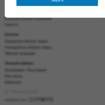
Закрыть
Часто задаваемые вопросы
со всеми условиями, оговоренными
Контакты
настоящим Соглашением.
Политика конфиденциальности
Предмет и порядок заключения
Пользовательское соглашение
соглашения:
Новости
2.1. Предметом Соглашения является оказание
Заказчику услуг по оформлению заказа (далее -
Каталог
Заказ) на формирование и вручение передачи
Продовольственные товары
ПОО.
Непродовольственные товары
2.2. Настоящее Соглашение считается
Табачная продукция
заключенным после прохождения Заказчиком
процедуры принятия условий данного
Личный кабинет
Соглашения на сайте www.промсервис.рус
посредством установки галочки в разделе «Я
Авторизация / Регистрация
ознакомлен и согласен с условиями
Мои заказы
Соглашения».
Избранное
2.3. Заказчик выбирает учреждение
и заполняет Заказ на передачу товаров в
АО "Промсервис" (c) 2026
соответствии с инструкциями, размещенными
на сайте Исполнителя, с указанием
разработка сайта
информации о лице, которому необходимо