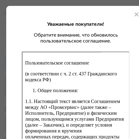
ка, крупа, макаронные изделия
ксофонные карты связи
со, птица, колбасы
кстиль, одежда, обувь, белье
Характеристики
ощи, зелень, фрукты, ягоды
аковочные пакеты
Уважаемые покупатели!
Вес
0.4 кг
ченье, пряники, вафли, зефир
зяйственные товары
Производитель
Procter and Gamble
Обратите внимание, что обновилось
ба, икра, морепродукты
ектротовары
пользовательское соглашение.
Страна
Франция
хар, соль, приправы, специи
ортивное питание
Пользовательское соглашение
Как купить?
Оплата
вары для животных
(в соответствии с ч. 2 ст. 437 Гражданского
рты, пирожные, кексы, рулеты
кодекса РФ)
Оформить заказ на нашем сайте легко. Просто добавьте
выбранные товары в корзину, а затем перейдите на страницу
ляльные и кошерные продукты
Общее положения:
Корзина, проверьте правильность заказанных позиций и
нажмите кнопку «Оформить заказ».
еб, хлебобулочные изделия
1.1. Настоящий текст является Соглашением
й, кофе, какао
между АО «Промсервис» (далее также –
Оформление заказа
Исполнитель, Предприятие) и физическим
псы, сухарики, сухофрукты, орехи, семечки
лицом, пользующимся услугами Предприятия
Проверьте правильность ввода информации: позиции заказа,
(далее – Заказчик), и определяет условия
выбор местоположения, данные о покупателе. Нажмите
колад, шоколадные батончики
кнопку «Оформить заказ».
формирования и вручения
оплаченных передач, содержащих продукты