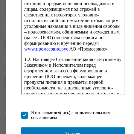
Наш сервис запоминает данные о пользователе, информацию
питания и предметы первой необходимости
о заказе и в следующий раз предложит вам повторить к
лицам, содержащимся под стражей в
вводу данные предыдущего заказа. Если условия вам не
следственных изоляторах уголовно-
подходят, выбирайте другие варианты.
исполнительной системы и/или отбывающим
уголовные наказания в виде лишения свободы
– подозреваемым, обвиняемым и осужденным
(далее - ПОО) посредством сервиса по
формированию и вручению передач
ПРОМСЕРВИС.РУС
www.промсервис.рус
АО «Промсервис».
сервис удалённого формирования заказов
1.2. Настоящее Соглашение заключается между
Заказчиком и Исполнителем перед
support@fguppromservis.ru
оформлением заказа на формирование и
вручение ПОО передачи, содержащей
Время работы поддержки:
продукты питания и предметы первой
Пн - Чт, 8.00 - 17.00
необходимости, не запрещенные уголовно-
Пт - 8.00 - 16.00
по местному времени выбранного ФКУ
процессуальным и уголовно-исполнительным
законодательством (далее - передача).
Формирование и вручение передач
осуществляется Исполнителем
Я ознакомился(-ась) с пользовательским
непосредственно на территории следственного
соглашением
Информация
изолятора или исправительного учреждения
ФСИН России. Соглашение может быть
Информация о доставке и оплате
заключено только в случае согласия Заказчика