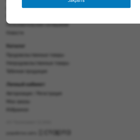
Закрыть
Часто задаваемые вопросы
со всеми условиями, оговоренными
Контакты
настоящим Соглашением.
Политика конфиденциальности
Предмет и порядок заключения
Пользовательское соглашение
соглашения:
Новости
2.1. Предметом Соглашения является оказание
Заказчику услуг по оформлению заказа (далее -
Каталог
Заказ) на формирование и вручение передачи
Продовольственные товары
ПОО.
Непродовольственные товары
2.2. Настоящее Соглашение считается
Табачная продукция
заключенным после прохождения Заказчиком
процедуры принятия условий данного
Личный кабинет
Соглашения на сайте www.промсервис.рус
посредством установки галочки в разделе «Я
Авторизация / Регистрация
ознакомлен и согласен с условиями
Мои заказы
Соглашения».
Избранное
2.3. Заказчик выбирает учреждение
и заполняет Заказ на передачу товаров в
АО "Промсервис" (c) 2026
соответствии с инструкциями, размещенными
на сайте Исполнителя, с указанием
разработка сайта
информации о лице, которому необходимо