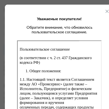
ка, крупа, макаронные изделия
ксофонные карты связи
со, птица, колбасы
кстиль, одежда, обувь, белье
Характеристики
ощи, зелень, фрукты, ягоды
аковочные пакеты
Уважаемые покупатели!
Вес
0.09 кг
ченье, пряники, вафли, зефир
зяйственные товары
Производитель
Фитокосметик ООО
Обратите внимание, что обновилось
ба, икра, морепродукты
ектротовары
пользовательское соглашение.
Страна
Россия
хар, соль, приправы, специи
ортивное питание
Пользовательское соглашение
Как купить?
Оплата
вары для животных
(в соответствии с ч. 2 ст. 437 Гражданского
рты, пирожные, кексы, рулеты
кодекса РФ)
Оформить заказ на нашем сайте легко. Просто добавьте
выбранные товары в корзину, а затем перейдите на страницу
ляльные и кошерные продукты
Общее положения:
Корзина, проверьте правильность заказанных позиций и
нажмите кнопку «Оформить заказ».
еб, хлебобулочные изделия
1.1. Настоящий текст является Соглашением
й, кофе, какао
между АО «Промсервис» (далее также –
Оформление заказа
Исполнитель, Предприятие) и физическим
псы, сухарики, сухофрукты, орехи, семечки
лицом, пользующимся услугами Предприятия
Проверьте правильность ввода информации: позиции заказа,
(далее – Заказчик), и определяет условия
выбор местоположения, данные о покупателе. Нажмите
колад, шоколадные батончики
кнопку «Оформить заказ».
формирования и вручения
оплаченных передач, содержащих продукты