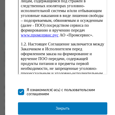
лицам, содержащимся под стражей в
следственных изоляторах уголовно-
исполнительной системы и/или отбывающим
уголовные наказания в виде лишения свободы
– подозреваемым, обвиняемым и осужденным
ПРОМСЕРВИС.РУС
(далее - ПОО) посредством сервиса по
формированию и вручению передач
сервис удалённого формирования заказов
www.промсервис.рус
АО «Промсервис».
support@fguppromservis.ru
1.2. Настоящее Соглашение заключается между
Заказчиком и Исполнителем перед
оформлением заказа на формирование и
Время работы поддержки:
Пн - Чт, 8.00 - 17.00
вручение ПОО передачи, содержащей
Пт - 8.00 - 16.00
продукты питания и предметы первой
по местному времени выбранного ФКУ
необходимости, не запрещенные уголовно-
процессуальным и уголовно-исполнительным
законодательством (далее - передача).
Формирование и вручение передач
Информация
осуществляется Исполнителем
Я ознакомился(-ась) с пользовательским
непосредственно на территории следственного
соглашением
Информация о доставке и оплате
изолятора или исправительного учреждения
Часто задаваемые вопросы
ФСИН России. Соглашение может быть
заключено только в случае согласия Заказчика
Закрыть
Контакты
со всеми условиями, оговоренными