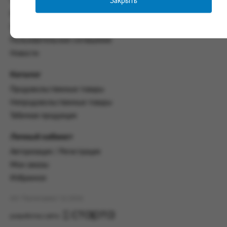
Закрыть
Часто задаваемые вопросы
со всеми условиями, оговоренными
Контакты
настоящим Соглашением.
Политика конфиденциальности
Предмет и порядок заключения
Пользовательское соглашение
соглашения:
Новости
2.1. Предметом Соглашения является оказание
Заказчику услуг по оформлению заказа (далее -
Каталог
Заказ) на формирование и вручение передачи
Продовольственные товары
ПОО.
Непродовольственные товары
2.2. Настоящее Соглашение считается
Табачная продукция
заключенным после прохождения Заказчиком
процедуры принятия условий данного
Личный кабинет
Соглашения на сайте www.промсервис.рус
посредством установки галочки в разделе «Я
Авторизация / Регистрация
ознакомлен и согласен с условиями
Мои заказы
Соглашения».
Избранное
2.3. Заказчик выбирает учреждение
и заполняет Заказ на передачу товаров в
АО "Промсервис" (c) 2026
соответствии с инструкциями, размещенными
на сайте Исполнителя, с указанием
разработка сайта
информации о лице, которому необходимо