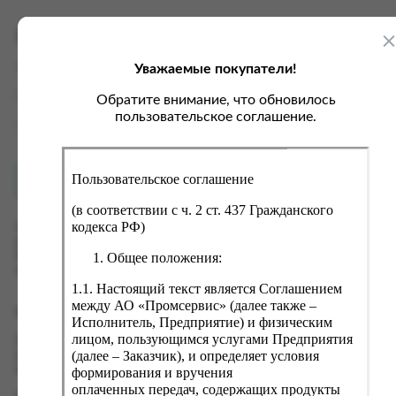
ка, крупа, макаронные изделия
ксофонные карты связи
со, птица, колбасы
кстиль, одежда, обувь, белье
Характеристики
ощи, зелень, фрукты, ягоды
аковочные пакеты
Уважаемые покупатели!
Вес
0.05 кг
ченье, пряники, вафли, зефир
зяйственные товары
Производитель
Energizer
Обратите внимание, что обновилось
ба, икра, морепродукты
ектротовары
пользовательское соглашение.
Страна
Россия
хар, соль, приправы, специи
ортивное питание
Пользовательское соглашение
Как купить?
Оплата
вары для животных
(в соответствии с ч. 2 ст. 437 Гражданского
рты, пирожные, кексы, рулеты
кодекса РФ)
Оформить заказ на нашем сайте легко. Просто добавьте
выбранные товары в корзину, а затем перейдите на страницу
ляльные и кошерные продукты
Общее положения:
Корзина, проверьте правильность заказанных позиций и
нажмите кнопку «Оформить заказ».
еб, хлебобулочные изделия
1.1. Настоящий текст является Соглашением
й, кофе, какао
между АО «Промсервис» (далее также –
Оформление заказа
Исполнитель, Предприятие) и физическим
псы, сухарики, сухофрукты, орехи, семечки
лицом, пользующимся услугами Предприятия
Проверьте правильность ввода информации: позиции заказа,
(далее – Заказчик), и определяет условия
выбор местоположения, данные о покупателе. Нажмите
колад, шоколадные батончики
кнопку «Оформить заказ».
формирования и вручения
оплаченных передач, содержащих продукты