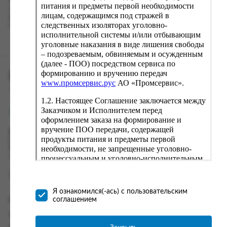
Наш сервис запоминает данные о пользователе, информацию
питания и предметы первой необходимости
о заказе и в следующий раз предложит вам повторить к
лицам, содержащимся под стражей в
вводу данные предыдущего заказа. Если условия вам не
следственных изоляторах уголовно-
подходят, выбирайте другие варианты.
исполнительной системы и/или отбывающим
уголовные наказания в виде лишения свободы
– подозреваемым, обвиняемым и осужденным
(далее - ПОО) посредством сервиса по
формированию и вручению передач
ПРОМСЕРВИС.РУС
www.промсервис.рус
АО «Промсервис».
сервис удалённого формирования заказов
1.2. Настоящее Соглашение заключается между
Заказчиком и Исполнителем перед
support@fguppromservis.ru
оформлением заказа на формирование и
вручение ПОО передачи, содержащей
Время работы поддержки:
продукты питания и предметы первой
Пн - Чт, 8.00 - 17.00
необходимости, не запрещенные уголовно-
Пт - 8.00 - 16.00
по местному времени выбранного ФКУ
процессуальным и уголовно-исполнительным
законодательством (далее - передача).
Формирование и вручение передач
осуществляется Исполнителем
Я ознакомился(-ась) с пользовательским
непосредственно на территории следственного
соглашением
Информация
изолятора или исправительного учреждения
ФСИН России. Соглашение может быть
Информация о доставке и оплате
заключено только в случае согласия Заказчика