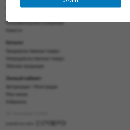
Закрыть
Часто задаваемые вопросы
со всеми условиями, оговоренными
Контакты
настоящим Соглашением.
Политика конфиденциальности
Предмет и порядок заключения
Пользовательское соглашение
соглашения:
Новости
2.1. Предметом Соглашения является оказание
Заказчику услуг по оформлению заказа (далее -
Каталог
Заказ) на формирование и вручение передачи
Продовольственные товары
ПОО.
Непродовольственные товары
2.2. Настоящее Соглашение считается
Табачная продукция
заключенным после прохождения Заказчиком
процедуры принятия условий данного
Личный кабинет
Соглашения на сайте www.промсервис.рус
посредством установки галочки в разделе «Я
Авторизация / Регистрация
ознакомлен и согласен с условиями
Мои заказы
Соглашения».
Избранное
2.3. Заказчик выбирает учреждение
и заполняет Заказ на передачу товаров в
АО "Промсервис" (c) 2026
соответствии с инструкциями, размещенными
на сайте Исполнителя, с указанием
разработка сайта
информации о лице, которому необходимо