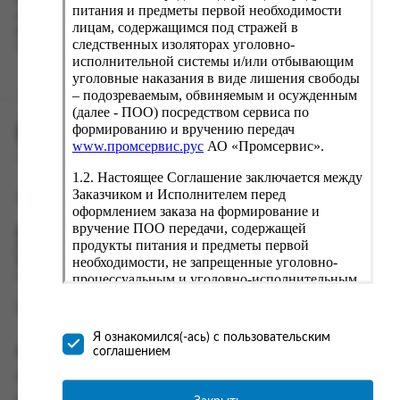
Наш сервис запоминает данные о пользователе, информацию
питания и предметы первой необходимости
о заказе и в следующий раз предложит вам повторить к
лицам, содержащимся под стражей в
вводу данные предыдущего заказа. Если условия вам не
следственных изоляторах уголовно-
подходят, выбирайте другие варианты.
исполнительной системы и/или отбывающим
уголовные наказания в виде лишения свободы
– подозреваемым, обвиняемым и осужденным
(далее - ПОО) посредством сервиса по
формированию и вручению передач
ПРОМСЕРВИС.РУС
www.промсервис.рус
АО «Промсервис».
сервис удалённого формирования заказов
1.2. Настоящее Соглашение заключается между
Заказчиком и Исполнителем перед
support@fguppromservis.ru
оформлением заказа на формирование и
вручение ПОО передачи, содержащей
Время работы поддержки:
продукты питания и предметы первой
Пн - Чт, 8.00 - 17.00
необходимости, не запрещенные уголовно-
Пт - 8.00 - 16.00
по местному времени выбранного ФКУ
процессуальным и уголовно-исполнительным
законодательством (далее - передача).
Формирование и вручение передач
осуществляется Исполнителем
Я ознакомился(-ась) с пользовательским
непосредственно на территории следственного
соглашением
Информация
изолятора или исправительного учреждения
ФСИН России. Соглашение может быть
Информация о доставке и оплате
заключено только в случае согласия Заказчика