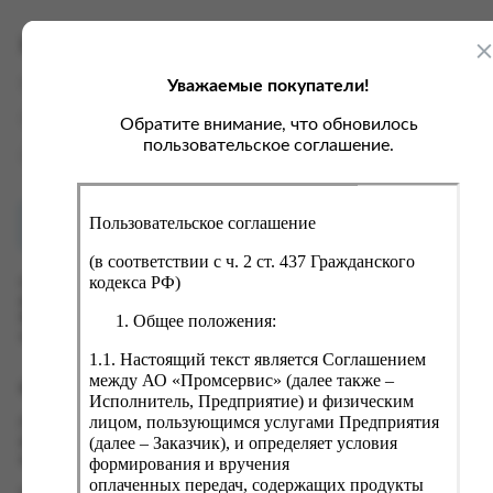
ка, крупа, макаронные изделия
ксофонные карты связи
со, птица, колбасы
кстиль, одежда, обувь, белье
Характеристики
ощи, зелень, фрукты, ягоды
аковочные пакеты
Уважаемые покупатели!
Вес
0.15 кг
ченье, пряники, вафли, зефир
зяйственные товары
Производитель
ООО "ЮНИКОСМЕТИК"
Обратите внимание, что обновилось
ба, икра, морепродукты
ектротовары
пользовательское соглашение.
Страна
Россия
хар, соль, приправы, специи
ортивное питание
Пользовательское соглашение
Как купить?
Оплата
вары для животных
(в соответствии с ч. 2 ст. 437 Гражданского
рты, пирожные, кексы, рулеты
кодекса РФ)
Оформить заказ на нашем сайте легко. Просто добавьте
выбранные товары в корзину, а затем перейдите на страницу
ляльные и кошерные продукты
Общее положения:
Корзина, проверьте правильность заказанных позиций и
нажмите кнопку «Оформить заказ».
еб, хлебобулочные изделия
1.1. Настоящий текст является Соглашением
й, кофе, какао
между АО «Промсервис» (далее также –
Оформление заказа
Исполнитель, Предприятие) и физическим
псы, сухарики, сухофрукты, орехи, семечки
лицом, пользующимся услугами Предприятия
Проверьте правильность ввода информации: позиции заказа,
(далее – Заказчик), и определяет условия
выбор местоположения, данные о покупателе. Нажмите
колад, шоколадные батончики
кнопку «Оформить заказ».
формирования и вручения
оплаченных передач, содержащих продукты